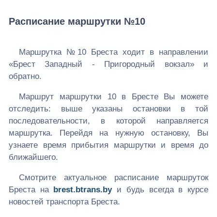
Расписание маршрутки №10
Маршрутка №10 Бреста ходит в направлении
«Брест Западный - Пригородный вокзал» и
обратно.
Маршрут маршрутки 10 в Бресте Вы можете
отследить: выше указаны остановки в той
последовательности, в которой направляется
маршрутка. Перейдя на нужную остановку, Вы
узнаете время прибытия маршрутки и время до
ближайшего.
Смотрите актуальное расписание маршруток
Бреста на
brest.btrans.by
и будь всегда в курсе
новостей транспорта Бреста.