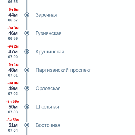
06:55
-9ч 5м
44м
Заречная
06:57
-9ч 3м
46м
Гузнянская
06:59
-9ч 2м
47м
Крушинская
07:00
-9ч 1м
48м
Партизанский проспект
07:01
-9ч 0м
49м
Орловская
07:02
-8ч 59м
50м
Школьная
07:03
-8ч 58м
51м
Восточная
07:04