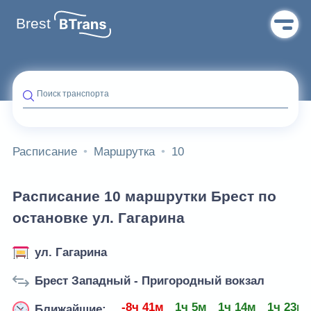
Brest
Поиск транспорта
Расписание
Маршрутка
10
Расписание 10 маршрутки Брест по
остановке ул. Гагарина
ул. Гагарина
Брест Западный - Пригородный вокзал
-8ч 41м
1ч 5м
1ч 14м
1ч 23м
Ближайшие: