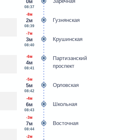
Заречная
0м
08:37
-8м
Гузнянская
2м
08:39
-7м
Крушинская
3м
08:40
-6м
Партизанский
4м
проспект
08:41
-5м
Орловская
5м
08:42
-4м
Школьная
6м
08:43
-3м
Восточная
7м
08:44
-2м