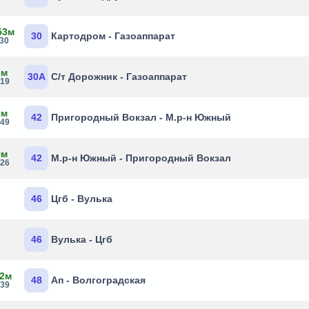
53м
30
Картодром - Газоаппарат
:30
2м
30А
С/т Дорожник - Газоаппарат
:19
2м
42
Пригородный Вокзал - М.р-н Южный
:49
9м
42
М.р-н Южный - Пригородный Вокзал
:26
46
Цгб - Вулька
46
Вулька - Цгб
 2м
48
Ап - Волгоградская
:39