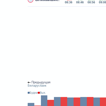
08:36
08:46
08:56
09:0
Предыдущая
Беларусбанк
Будни
Вых.