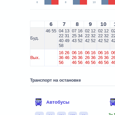
6
8
10
6
7
8
9
10
46
55
04
13
07
16
02
12
02
12
0
22
31
25
34
22
32
22
32
2
Буд.
40
49
43
52
42
52
42
52
4
58
16
26
06
16
06
16
06
16
0
Вых.
36
46
26
36
26
36
26
36
2
56
46
56
46
56
46
56
4
Транспорт на остановке
Автобусы
2ч 