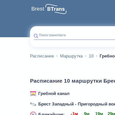
Brest
Поиск транспорта
Расписание
Маршрутка
10
Гребно
Расписание 10 маршрутки Брес
Гребной канал
Брест Западный - Пригородный во
-1м
9м
19м
29
Ближайшие: