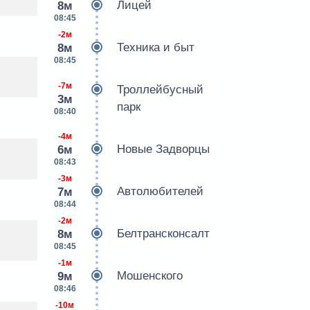
Лицей
8м
08:45
-2м
Техника и быт
8м
08:45
-7м
Троллейбусный
3м
парк
08:40
-4м
Новые Задворцы
6м
08:43
-3м
Автолюбителей
7м
08:44
-2м
Белтрансконсалт
8м
08:45
-1м
Мошенского
9м
08:46
-10м