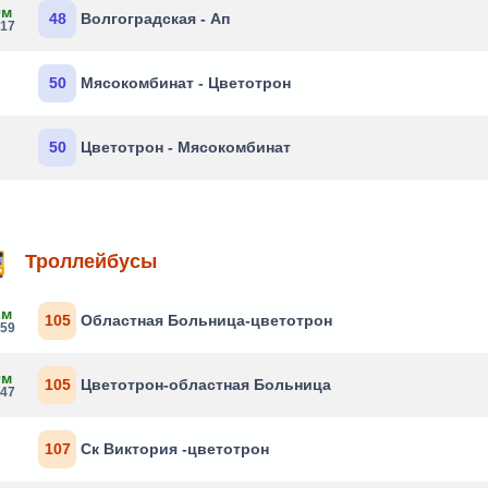
0м
48
Волгоградская - Ап
:17
50
Мясокомбинат - Цветотрон
50
Цветотрон - Мясокомбинат
Троллейбусы
2м
105
Областная Больница-цветотрон
:59
0м
105
Цветотрон-областная Больница
:47
107
Ск Виктория -цветотрон