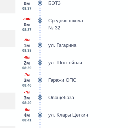
БЭТЗ
0м
08:37
-10м
Средняя школа
0м
№ 32
08:37
-9м
ул. Гагарина
1м
08:38
-8м
ул. Шоссейная
2м
08:39
-7м
Гаражи ОПС
3м
08:40
-7м
Овощебаза
3м
08:40
-6м
ул. Клары Цеткин
4м
08:41