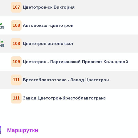
107
Цветотрон-ск Виктория
м
108
Автовокзал-цветотрон
:39
2м
108
Цветотрон-автовокзал
:49
109
Цветотрон - Партизанский Проспект Кольцевой
111
Брестоблавтотранс - Завод Цветотрон
111
Завод Цветотрон-брестоблавтотранс
Маршрутки