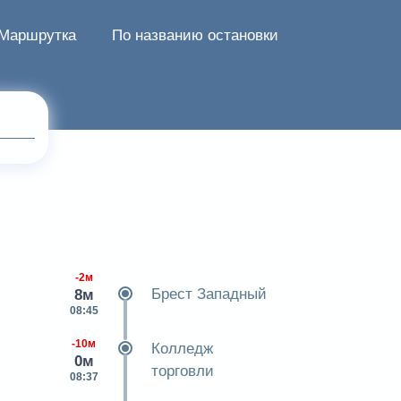
Маршрутка
По названию остановки
-2м
Брест Западный
8м
08:45
-10м
Колледж
0м
торговли
08:37