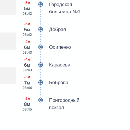
-5м
Городская
5м
больница №1
08:42
-5м
Добрая
5м
08:42
-4м
Осипенко
6м
08:43
-4м
Карасева
6м
08:43
-3м
Боброва
7м
08:44
-2м
Пригородный
8м
вокзал
08:45