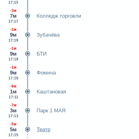
17:15
-3м
7м
Колледж торговли
17:17
-1м
9м
Зубачёва
17:19
-1м
9м
БТИ
17:19
-1м
9м
Фомина
17:19
-9м
1м
Каштановая
17:11
-7м
3м
Парк 1 МАЯ
17:13
-5м
5м
Театр
17:15