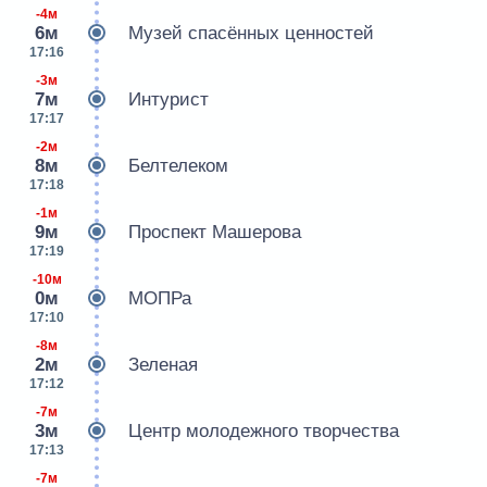
-4м
6м
Музей спасённых ценностей
17:16
-3м
7м
Интурист
17:17
-2м
8м
Белтелеком
17:18
-1м
9м
Проспект Машерова
17:19
-10м
0м
МОПРа
17:10
-8м
2м
Зеленая
17:12
-7м
3м
Центр молодежного творчества
17:13
-7м