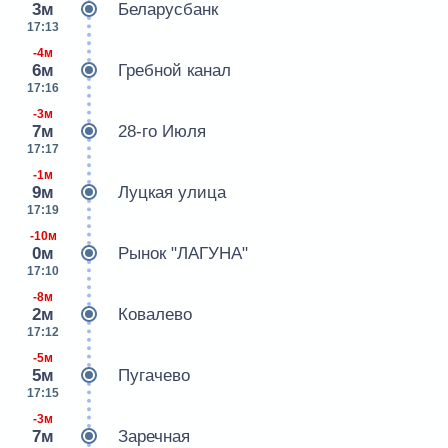
3м
Беларусбанк
17:13
-4м
6м
Гребной канал
17:16
-3м
7м
28-го Июля
17:17
-1м
9м
Луцкая улица
17:19
-10м
0м
Рынок "ЛАГУНА"
17:10
-8м
2м
Ковалево
17:12
-5м
5м
Пугачево
17:15
-3м
7м
Заречная