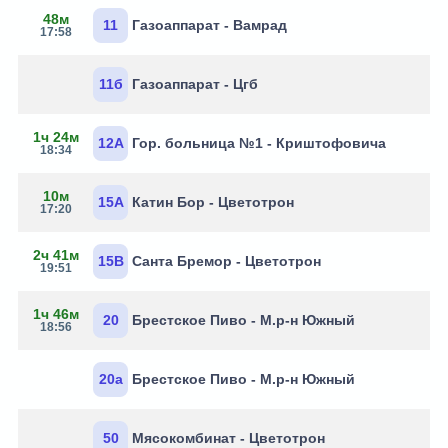
48м
11
Газоаппарат - Вамрад
17:58
11б
Газоаппарат - Цгб
1ч 24м
12А
Гор. больница №1 - Криштофовича
18:34
10м
15А
Катин Бор - Цветотрон
17:20
2ч 41м
15В
Санта Бремор - Цветотрон
19:51
1ч 46м
20
Брестское Пиво - М.р-н Южный
18:56
20а
Брестское Пиво - М.р-н Южный
50
Мясокомбинат - Цветотрон