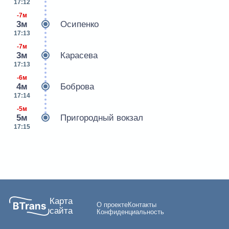
17:12
-7м
3м
Осипенко
17:13
-7м
3м
Карасева
17:13
-6м
4м
Боброва
17:14
-5м
5м
Пригородный вокзал
17:15
Карта
О проекте
Контакты
сайта
Конфиденциальность