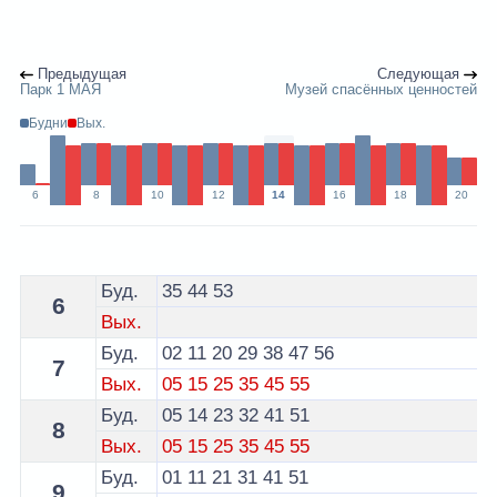
Предыдущая
Следующая
Парк 1 МАЯ
Музей спасённых ценностей
Будни
Вых.
6
8
10
12
14
16
18
20
Расписание 10 маршрутки Брест по остановке Театр
Буд.
35
44
53
6
Вых.
Буд.
02
11
20
29
38
47
56
7
Вых.
05
15
25
35
45
55
Буд.
05
14
23
32
41
51
8
Вых.
05
15
25
35
45
55
Буд.
01
11
21
31
41
51
9