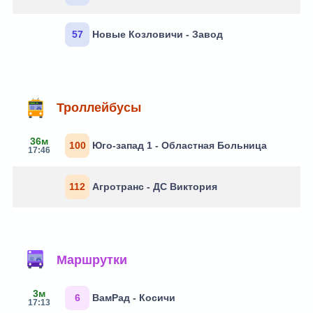
57
Новые Козловичи - Завод
Троллейбусы
36м
100
Юго-запад 1 - Областная Больница
17:46
112
Агротранс - ДС Виктория
Маршрутки
3м
6
ВамРад - Косичи
17:13