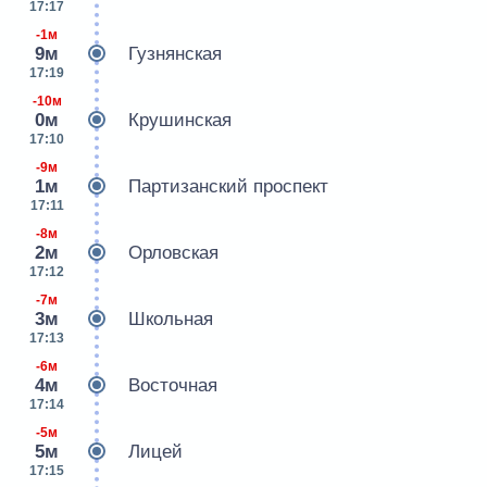
17:17
-1м
9м
Гузнянская
17:19
-10м
0м
Крушинская
17:10
-9м
1м
Партизанский проспект
17:11
-8м
2м
Орловская
17:12
-7м
3м
Школьная
17:13
-6м
4м
Восточная
17:14
-5м
5м
Лицей
17:15