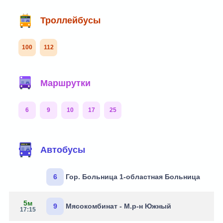
Троллейбусы
100
112
Маршрутки
6
9
10
17
25
Автобусы
6
Гор. Больница 1-областная Больница
5м
9
Мясокомбинат - М.р-н Южный
17:15