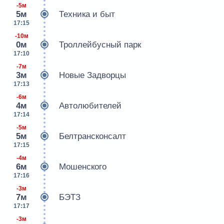
-5м
5м
Техника и быт
17:15
-10м
0м
Троллейбусный парк
17:10
-7м
3м
Новые Задворцы
17:13
-6м
4м
Автолюбителей
17:14
-5м
5м
Белтрансконсалт
17:15
-4м
6м
Мошенского
17:16
-3м
7м
БЭТЗ
17:17
-3м