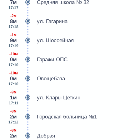
7м
Средняя школа № 32
17:17
-2м
8м
ул. Гагарина
17:18
-1м
9м
ул. Шоссейная
17:19
-10м
0м
Гаражи ОПС
17:10
-10м
0м
Овощебаза
17:10
-9м
1м
ул. Клары Цеткин
17:11
-8м
2м
Городская больница №1
17:12
-8м
2м
Добрая