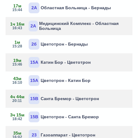
17м
2А
Областная Больница - Бернады
15:44
Медицинский Комплекс - Областная
1ч 16м
2А
16:43
Больница
1м
2б
Цветотрон - Бернады
15:28
19м
15А
Катин Бор - Цветотрон
15:46
43м
15А
Цветотрон - Катин Бор
16:10
4ч 44м
15В
Санта Бремор - Цветотрон
20:11
3ч 15м
15В
Цветотрон - Санта Бремор
18:42
35м
23
Газоаппарат - Цветотрон
16:02