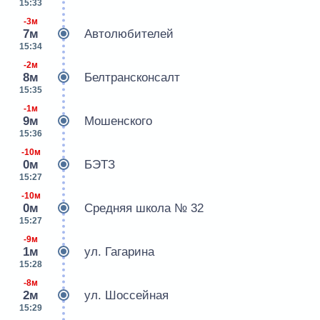
15:33
-3м
7м
Автолюбителей
15:34
-2м
8м
Белтрансконсалт
15:35
-1м
9м
Мошенского
15:36
-10м
0м
БЭТЗ
15:27
-10м
0м
Средняя школа № 32
15:27
-9м
1м
ул. Гагарина
15:28
-8м
2м
ул. Шоссейная
15:29