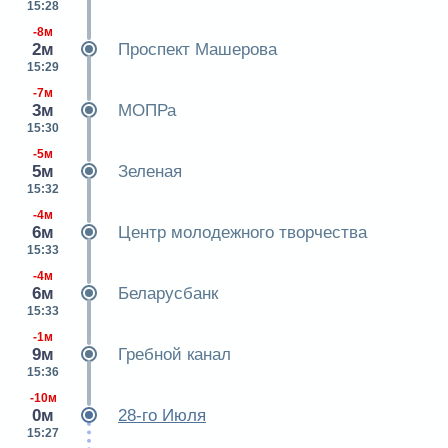
15:28
-8м
2м
Проспект Машерова
15:29
-7м
3м
МОПРа
15:30
-5м
5м
Зеленая
15:32
-4м
6м
Центр молодежного творчества
15:33
-4м
6м
Беларусбанк
15:33
-1м
9м
Гребной канал
15:36
-10м
0м
28-го Июля
15:27