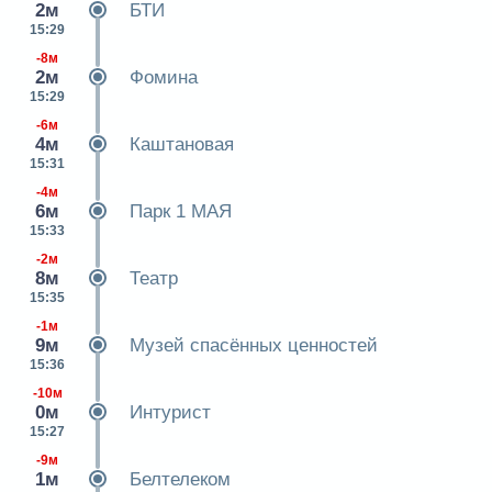
2м
БТИ
15:29
-8м
2м
Фомина
15:29
-6м
4м
Каштановая
15:31
-4м
6м
Парк 1 МАЯ
15:33
-2м
8м
Театр
15:35
-1м
9м
Музей спасённых ценностей
15:36
-10м
0м
Интурист
15:27
-9м
1м
Белтелеком