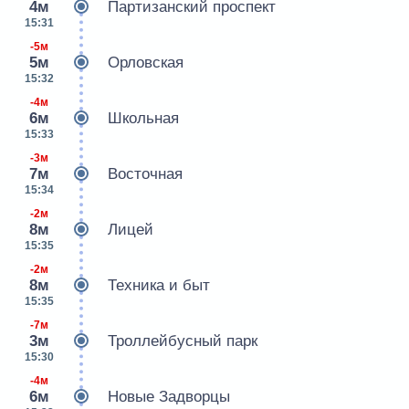
4м
Партизанский проспект
15:31
-5м
5м
Орловская
15:32
-4м
6м
Школьная
15:33
-3м
7м
Восточная
15:34
-2м
8м
Лицей
15:35
-2м
8м
Техника и быт
15:35
-7м
3м
Троллейбусный парк
15:30
-4м
6м
Новые Задворцы