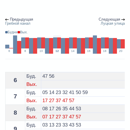
Предыдущая
Следующая
Гребной канал
Луцкая улица
Будни
Вых.
6
8
10
12
14
16
18
20
Расписание 10 маршрутки Брест по остановке 28-го 
Буд.
47
56
6
Вых.
Буд.
05
14
23
32
41
50
59
7
Вых.
17
27
37
47
57
Буд.
08
17
26
35
44
53
8
Вых.
07
17
27
37
47
57
Буд.
03
13
23
33
43
53
9