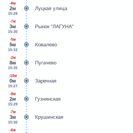
-8м
2м
Луцкая улица
15:29
-7м
3м
Рынок "ЛАГУНА"
15:30
-5м
5м
Ковалево
15:32
-2м
8м
Пугачево
15:35
-10м
0м
Заречная
15:27
-8м
2м
Гузнянская
15:29
-7м
3м
Крушинская
15:30
-6м