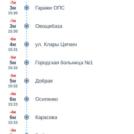
-7м
3м
Гаражи ОПС
15:30
-7м
3м
Овощебаза
15:30
-6м
4м
ул. Клары Цеткин
15:31
-5м
5м
Городская больница №1
15:32
-5м
5м
Добрая
15:32
-4м
6м
Осипенко
15:33
-4м
6м
Карасева
15:33
-3м