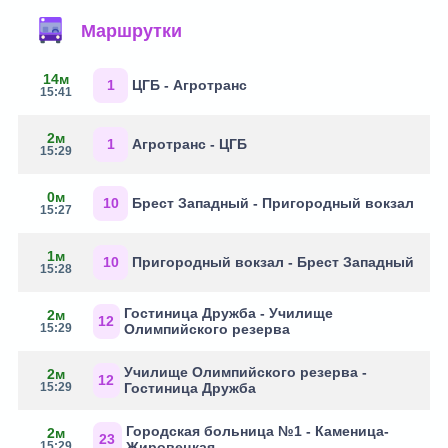
Маршрутки
14м
1
ЦГБ - Агротранс
15:41
2м
1
Агротранс - ЦГБ
15:29
0м
10
Брест Западный - Пригородный вокзал
15:27
1м
10
Пригородный вокзал - Брест Западный
15:28
Гостиница Дружба - Училище
2м
12
15:29
Олимпийского резерва
Училище Олимпийского резерва -
2м
12
15:29
Гостиница Дружба
Городская больница №1 - Каменица-
2м
23
15:29
Жировецкая