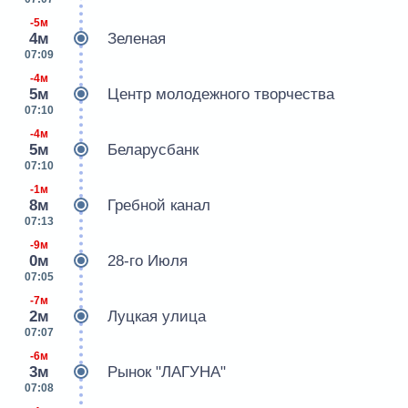
-5м
4м
Зеленая
07:09
-4м
5м
Центр молодежного творчества
07:10
-4м
5м
Беларусбанк
07:10
-1м
8м
Гребной канал
07:13
-9м
0м
28-го Июля
07:05
-7м
2м
Луцкая улица
07:07
-6м
3м
Рынок "ЛАГУНА"
07:08