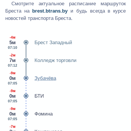
Смотрите актуальное расписание маршруток
Бреста на
brest.btrans.by
и будь всегда в курсе
новостей транспорта Бреста.
-4м
5м
Брест Западный
07:10
-2м
7м
Колледж торговли
07:12
-9м
0м
Зубачёва
07:05
-9м
0м
БТИ
07:05
-9м
0м
Фомина
07:05
-7м