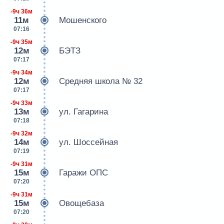
-9ч 36м
11м
Мошенского
07:16
-9ч 35м
12м
БЭТЗ
07:17
-9ч 34м
12м
Средняя школа № 32
07:17
-9ч 33м
13м
ул. Гагарина
07:18
-9ч 32м
14м
ул. Шоссейная
07:19
-9ч 31м
15м
Гаражи ОПС
07:20
-9ч 31м
15м
Овощебаза
07:20