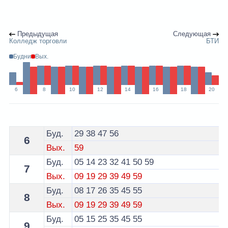
Предыдущая
Следующая
Колледж торговли
БТИ
Будни
Вых.
6
8
10
12
14
16
18
20
Расписание 10 маршрутки Брест по остановке Зубачё
Буд.
29
38
47
56
6
Вых.
59
Буд.
05
14
23
32
41
50
59
7
Вых.
09
19
29
39
49
59
Буд.
08
17
26
35
45
55
8
Вых.
09
19
29
39
49
59
Буд.
05
15
25
35
45
55
9