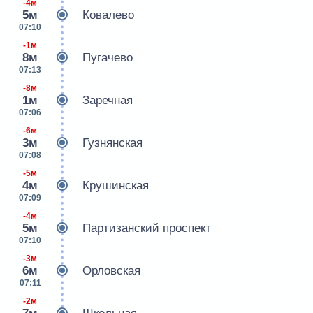
-4м
5м
Ковалево
07:10
-1м
8м
Пугачево
07:13
-8м
1м
Заречная
07:06
-6м
3м
Гузнянская
07:08
-5м
4м
Крушинская
07:09
-4м
5м
Партизанский проспект
07:10
-3м
6м
Орловская
07:11
-2м