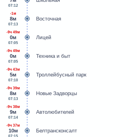
7м
Школьная
07:12
-1м
8м
Восточная
07:13
-9ч 49м
0м
Лицей
07:05
-9ч 49м
0м
Техника и быт
07:05
-9ч 43м
5м
Троллейбусный парк
07:10
-9ч 39м
8м
Новые Задворцы
07:13
-9ч 38м
9м
Автолюбителей
07:14
-9ч 37м
10м
Белтрансконсалт
07:15