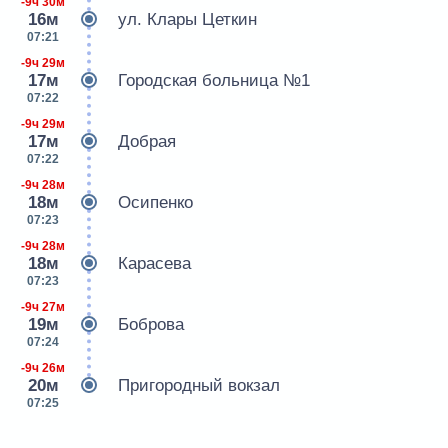
-9ч 30м
16м
ул. Клары Цеткин
07:21
-9ч 29м
17м
Городская больница №1
07:22
-9ч 29м
17м
Добрая
07:22
-9ч 28м
18м
Осипенко
07:23
-9ч 28м
18м
Карасева
07:23
-9ч 27м
19м
Боброва
07:24
-9ч 26м
20м
Пригородный вокзал
07:25