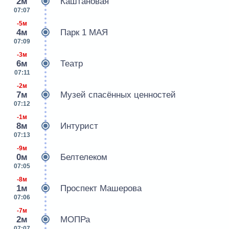
2м
Каштановая
07:07
-5м
4м
Парк 1 МАЯ
07:09
-3м
6м
Театр
07:11
-2м
7м
Музей спасённых ценностей
07:12
-1м
8м
Интурист
07:13
-9м
0м
Белтелеком
07:05
-8м
1м
Проспект Машерова
07:06
-7м
2м
МОПРа
07:07