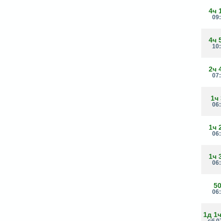
4ч 
09
4ч 
10
2ч 
07
1ч
06
1ч 
06
1ч 
06
5
06
1д 1
сб 0