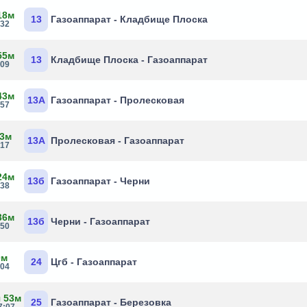
18м
13
Газоаппарат - Кладбище Плоска
:32
55м
13
Кладбище Плоска - Газоаппарат
:09
43м
13А
Газоаппарат - Пролесковая
:57
 3м
13А
Пролесковая - Газоаппарат
:17
24м
13б
Газоаппарат - Черни
:38
36м
13б
Черни - Газоаппарат
:50
0м
24
Цгб - Газоаппарат
:04
ч 53м
25
Газоаппарат - Березовка
7:07