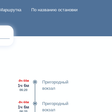
Маршрутка
По названию остановки
-8ч 44м
Пригородный
1ч 6м
вокзал
06:20
-8ч 44м
Пригородный
1ч 6м
вокзал
06:20