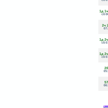
1д 1
сб 0
2ч 
07
1д 2
сб 0
1д 2
сб 0
2
05
5
06