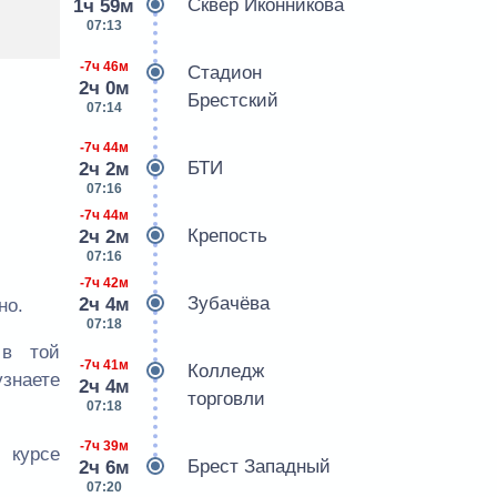
Сквер Иконникова
1ч 59м
07:13
-7ч 46м
Стадион
2ч 0м
Брестский
07:14
-7ч 44м
БТИ
2ч 2м
07:16
-7ч 44м
Крепость
2ч 2м
07:16
-7ч 42м
Зубачёва
2ч 4м
но.
07:18
 в той
-7ч 41м
Колледж
знаете
2ч 4м
торговли
07:18
-7ч 39м
 курсе
Брест Западный
2ч 6м
07:20