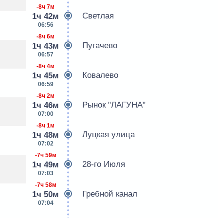
-8ч 7м
Светлая
1ч 42м
06:56
-8ч 6м
Пугачево
1ч 43м
06:57
-8ч 4м
Ковалево
1ч 45м
06:59
-8ч 2м
Рынок "ЛАГУНА"
1ч 46м
07:00
-8ч 1м
Луцкая улица
1ч 48м
07:02
-7ч 59м
28-го Июля
1ч 49м
07:03
-7ч 58м
Гребной канал
1ч 50м
07:04