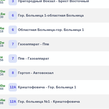
3
Пригородный Вокзал - Брест Восточный
:55
16м
6
Гор. Больница 1-областная Больница
:30
 4м
6
Областная Больница-гор. Больница 1
:18
 2м
7
Газоаппарат - Ппв
:16
2м
7
Ппв - Газоаппарат
:56
20м
8
Гортоп - Автовокзал
:34
30м
12А
Криштофовича - Гор. Больница 1
:44
54м
12А
Гор. больница №1 - Криштофовича
:08