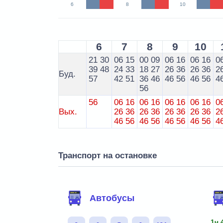
6
8
10
6
7
8
9
10
21
30
06
15
00
09
06
16
06
16
0
39
48
24
33
18
27
26
36
26
36
2
Буд.
57
42
51
36
46
46
56
46
56
4
56
56
06
16
06
16
06
16
06
16
0
Вых.
26
36
26
36
26
36
26
36
2
46
56
46
56
46
56
46
56
4
Транспорт на остановке
Автобусы
1ч 