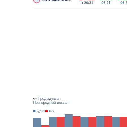
чт 20:31
06:21
06:
Предыдущая
Пригородный вокзал
Будни
Вых.