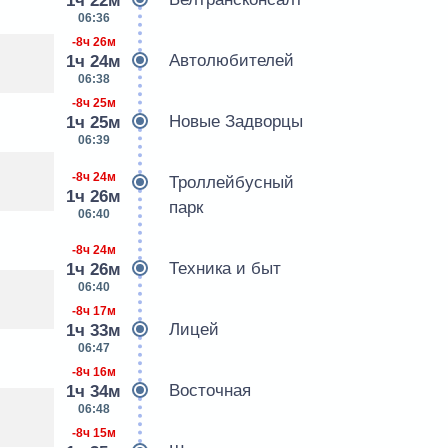
1ч 22м
06:36
-8ч 26м
Автолюбителей
1ч 24м
06:38
-8ч 25м
Новые Задворцы
1ч 25м
06:39
-8ч 24м
Троллейбусный
1ч 26м
парк
06:40
-8ч 24м
Техника и быт
1ч 26м
06:40
-8ч 17м
Лицей
1ч 33м
06:47
-8ч 16м
Восточная
1ч 34м
06:48
-8ч 15м