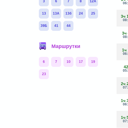
3
6
7
8
12А
06
13
13А
13б
24
25
3ч 
08
39Б
41
44
3ч
08
Маршрутки
1ч
06
6
7
10
17
19
4
05
23
2ч 
07
1ч 
06
1ч 
07