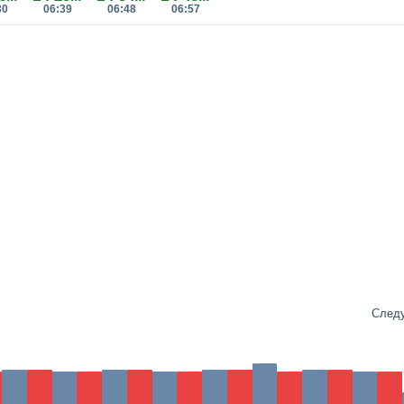
30
06:39
06:48
06:57
След