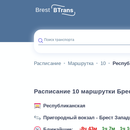
Brest
Поиск транспорта
Расписание
Маршрутка
10
Респуб
Расписание 10 маршрутки Брес
Республиканская
Пригородный вокзал - Брест Запа
-8ч 43м
1ч 7м
1ч 
Ближайшие: