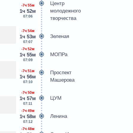
Центр
-7ч 55м
молодежного
1ч 52м
07:06
творчества
-7ч 54м
Зеленая
1ч 53м
07:07
-7ч 52м
МОПРа
1ч 55м
07:09
-7ч 51м
Проспект
1ч 56м
Машерова
07:10
-7ч 50м
ЦУМ
1ч 57м
07:11
-7ч 49м
Ленина
1ч 58м
07:12
-7ч 48м