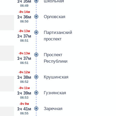
Школьная
1ч 35м
06:49
-8ч 14м
Орловская
1ч 36м
06:50
-8ч 13м
Партизанский
1ч 37м
проспект
06:51
-8ч 13м
Проспект
1ч 37м
Республики
06:51
-8ч 12м
Крушинская
1ч 38м
06:52
-8ч 11м
Гузнянская
1ч 39м
06:53
-8ч 9м
Заречная
1ч 41м
06:55