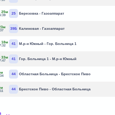
ч 25м
25
Березовка - Газоаппарат
6:39
23м
39Б
Калиновая - Газоаппарат
:37
ч 18м
41
М.р-н Южный - Гор. Больница 1
7:32
ч 33м
41
Гор. Больница 1 - М.р-н Южный
7:47
0м
44
Областная Больница - Брестское Пиво
:34
7м
44
Брестское Пиво - Областная Больница
:11