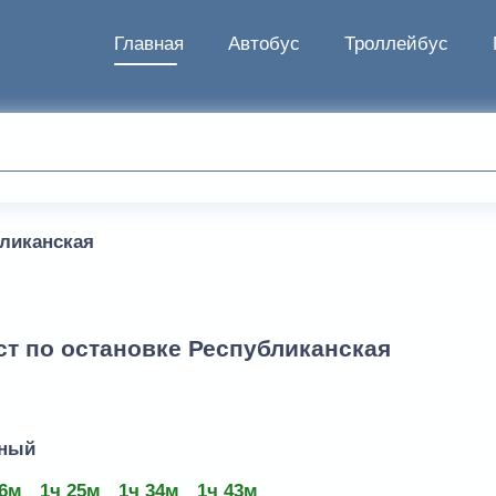
Главная
Автобус
Троллейбус
ликанская
т по остановке Республиканская
дный
16м
1ч 25м
1ч 34м
1ч 43м