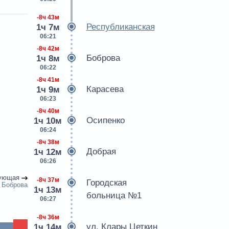
-8ч 43м
Республиканская
1ч 7м
06:21
-8ч 42м
Боброва
1ч 8м
06:22
-8ч 41м
Карасева
1ч 9м
06:23
-8ч 40м
Осипенко
1ч 10м
06:24
-8ч 38м
Добрая
1ч 12м
06:26
ующая
-8ч 37м
Городская
Боброва
1ч 13м
больница №1
06:27
-8ч 36м
ул. Клары Цеткин
1ч 14м