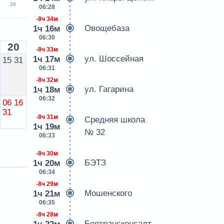
20
06:28
-8ч 34м
Овощебаза
1ч 16м
06:30
20
-8ч 33м
ул. Шоссейная
1ч 17м
15
31
06:31
-8ч 32м
ул. Гагарина
1ч 18м
06:32
06
16
31
-8ч 31м
Средняя школа
1ч 19м
№ 32
06:33
-8ч 30м
БЭТЗ
1ч 20м
06:34
-8ч 29м
Мошенского
1ч 21м
06:35
-8ч 28м
Белтрансконсалт