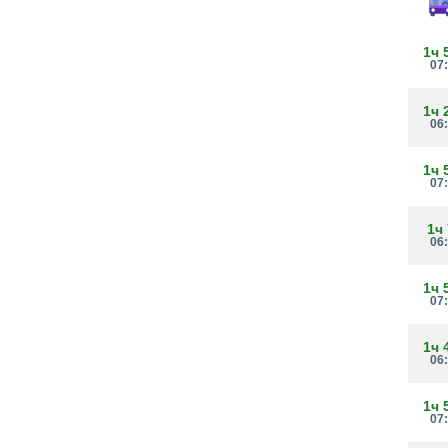
1ч 
07
1ч 
06
1ч 
07
1ч
06
1ч 
07
1ч 
06
1ч 
07