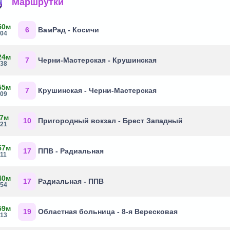
Маршрутки
50м
6
ВамРад - Косичи
:04
24м
7
Черни-Мастерская - Крушинская
:38
55м
7
Крушинская - Черни-Мастерская
:09
 7м
10
Пригородный вокзал - Брест Западный
:21
57м
17
ППВ - Радиальная
:11
40м
17
Радиальная - ППВ
:54
59м
19
Областная больница - 8-я Вересковая
:13