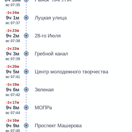
вс 07:35
-1ч 24м
9ч 1м
Луцкая улица
вс 07:37
-1ч 23м
9ч 2м
28-го Июля
вс 07:38
-1ч 22м
9ч 3м
Гребной канал
вс 07:39
-1ч 20м
9ч 5м
Центр молодежного творчества
вс 07:41
-1ч 19м
9ч 6м
Зеленая
вс 07:42
-1ч 17м
9ч 8м
МОПРа
вс 07:44
-1ч 16м
9ч 9м
Проспект Машерова
вс 07:45