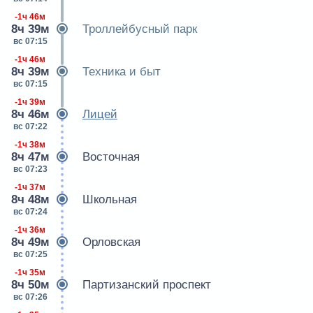
-1ч 46м
8ч 39м
Троллейбусный парк
вс 07:15
-1ч 46м
8ч 39м
Техника и быт
вс 07:15
-1ч 39м
8ч 46м
Лицей
вс 07:22
-1ч 38м
8ч 47м
Восточная
вс 07:23
-1ч 37м
8ч 48м
Школьная
вс 07:24
-1ч 36м
8ч 49м
Орловская
вс 07:25
-1ч 35м
8ч 50м
Партизанский проспект
вс 07:26