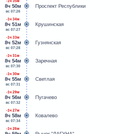
-1ч 35м
8ч 50м
Проспект Республики
вс 07:26
-1ч 34м
8ч 51м
Крушинская
вс 07:27
-1ч 33м
8ч 52м
Гузнянская
вс 07:28
-1ч 31м
8ч 54м
Заречная
вс 07:30
-1ч 30м
8ч 55м
Светлая
вс 07:31
-1ч 29м
8ч 56м
Пугачево
вс 07:32
-1ч 27м
8ч 58м
Ковалево
вс 07:34
-1ч 26м
8ч 59м
Рынок "ЛАГУНА"