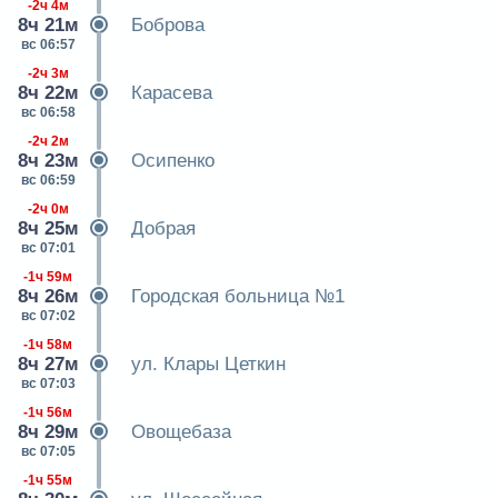
-2ч 4м
8ч 21м
Боброва
вс 06:57
-2ч 3м
8ч 22м
Карасева
вс 06:58
-2ч 2м
8ч 23м
Осипенко
вс 06:59
-2ч 0м
8ч 25м
Добрая
вс 07:01
-1ч 59м
8ч 26м
Городская больница №1
вс 07:02
-1ч 58м
8ч 27м
ул. Клары Цеткин
вс 07:03
-1ч 56м
8ч 29м
Овощебаза
вс 07:05
-1ч 55м