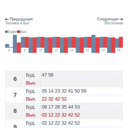
Предыдущая
Следующая
Техника и быт
Восточная
Будни
Вых.
6
8
10
12
14
16
18
20
Расписание 10 маршрутки Брест по остановке Лицей
Буд.
47
56
6
Вых.
Буд.
05
14
23
32
41
50
59
7
Вых.
22
32
42
52
Буд.
08
17
26
35
44
53
8
Вых.
02
12
22
32
42
52
Буд.
02
12
22
32
42
52
9