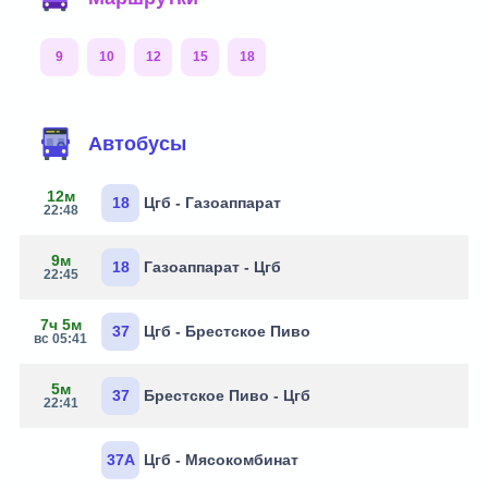
9
10
12
15
18
Автобусы
12м
18
Цгб - Газоаппарат
22:48
9м
18
Газоаппарат - Цгб
22:45
7ч 5м
37
Цгб - Брестское Пиво
вс 05:41
5м
37
Брестское Пиво - Цгб
22:41
37А
Цгб - Мясокомбинат