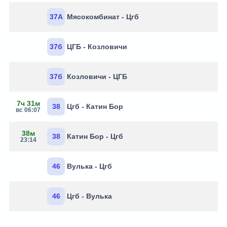
37А
Мясокомбинат - Цгб
37б
ЦГБ - Козловичи
37б
Козловичи - ЦГБ
7ч 31м
38
Цгб - Катин Бор
вс 06:07
38м
38
Катин Бор - Цгб
23:14
46
Вулька - Цгб
46
Цгб - Вулька