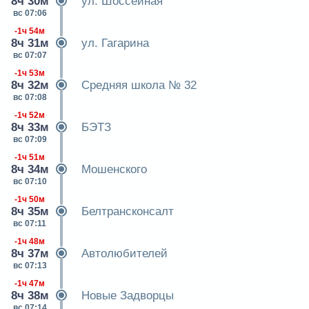
8ч 30м
ул. Шоссейная
вс 07:06
-1ч 54м
8ч 31м
ул. Гагарина
вс 07:07
-1ч 53м
8ч 32м
Средняя школа № 32
вс 07:08
-1ч 52м
8ч 33м
БЭТЗ
вс 07:09
-1ч 51м
8ч 34м
Мошенского
вс 07:10
-1ч 50м
8ч 35м
Белтрансконсалт
вс 07:11
-1ч 48м
8ч 37м
Автолюбителей
вс 07:13
-1ч 47м
8ч 38м
Новые Задворцы
вс 07:14