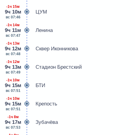
-1ч 15м
9ч 10м
ЦУМ
вс 07:46
-1ч 14м
9ч 11м
Ленина
вс 07:47
-1ч 13м
9ч 12м
Сквер Иконникова
вс 07:48
-1ч 12м
9ч 13м
Стадион Брестский
вс 07:49
-1ч 10м
9ч 15м
БТИ
вс 07:51
-1ч 10м
9ч 15м
Крепость
вс 07:51
-1ч 8м
9ч 17м
Зубачёва
вс 07:53