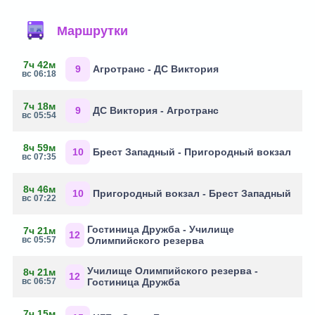
Маршрутки
7ч 42м
9
Агротранс - ДС Виктория
вс 06:18
7ч 18м
9
ДС Виктория - Агротранс
вс 05:54
8ч 59м
10
Брест Западный - Пригородный вокзал
вс 07:35
8ч 46м
10
Пригородный вокзал - Брест Западный
вс 07:22
Гостиница Дружба - Училище
7ч 21м
12
вс 05:57
Олимпийского резерва
Училище Олимпийского резерва -
8ч 21м
12
вс 06:57
Гостиница Дружба
7ч 15м