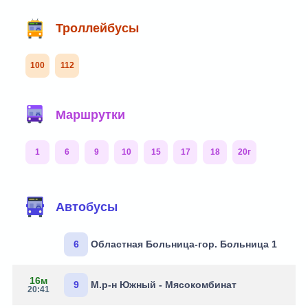
Троллейбусы
100
112
Маршрутки
1
6
9
10
15
17
18
20г
Автобусы
6
Областная Больница-гор. Больница 1
16м
9
М.р-н Южный - Мясокомбинат
20:41