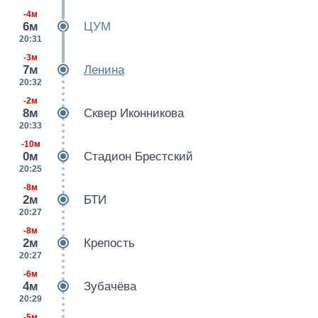
-4м
6м
ЦУМ
20:31
-3м
7м
Ленина
20:32
-2м
8м
Сквер Иконникова
20:33
-10м
0м
Стадион Брестский
20:25
-8м
2м
БТИ
20:27
-8м
2м
Крепость
20:27
-6м
4м
Зубачёва
20:29
-5м