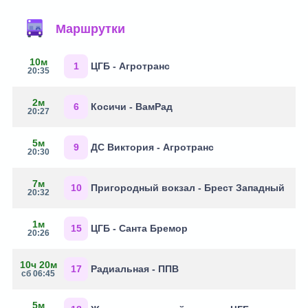
Маршрутки
10м
1
ЦГБ - Агротранс
20:35
2м
6
Косичи - ВамРад
20:27
5м
9
ДС Виктория - Агротранс
20:30
7м
10
Пригородный вокзал - Брест Западный
20:32
1м
15
ЦГБ - Санта Бремор
20:26
10ч 20м
17
Радиальная - ППВ
сб 06:45
5м