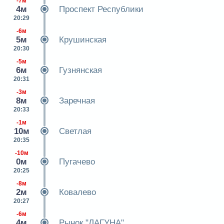
-7м
4м
Проспект Республики
20:29
-6м
5м
Крушинская
20:30
-5м
6м
Гузнянская
20:31
-3м
8м
Заречная
20:33
-1м
10м
Светлая
20:35
-10м
0м
Пугачево
20:25
-8м
2м
Ковалево
20:27
-6м
4м
Рынок "ЛАГУНА"