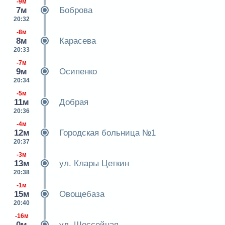
-9м
7м
Боброва
20:32
-8м
8м
Карасева
20:33
-7м
9м
Осипенко
20:34
-5м
11м
Добрая
20:36
-4м
12м
Городская больница №1
20:37
-3м
13м
ул. Клары Цеткин
20:38
-1м
15м
Овощебаза
20:40
-16м
0м
ул. Шоссейная