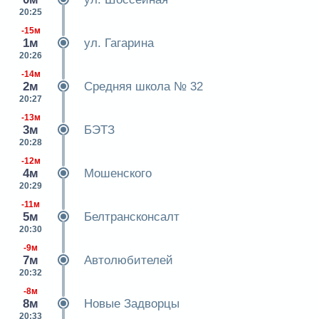
20:25
-15м
1м
ул. Гагарина
20:26
-14м
2м
Средняя школа № 32
20:27
-13м
3м
БЭТЗ
20:28
-12м
4м
Мошенского
20:29
-11м
5м
Белтрансконсалт
20:30
-9м
7м
Автолюбителей
20:32
-8м
8м
Новые Задворцы
20:33