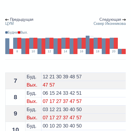
Предыдущая
Следующая
ЦУМ
Сквер Иконникова
Будни
Вых.
8
10
12
14
16
18
20
Расписание 10 маршрутки Брест по остановке Ленина
Буд.
12
21
30
39
48
57
7
Вых.
47
57
Буд.
06
15
24
33
42
51
8
Вых.
07
17
27
37
47
57
Буд.
03
12
21
30
40
50
9
Вых.
07
17
27
37
47
57
Буд.
00
10
20
30
40
50
10