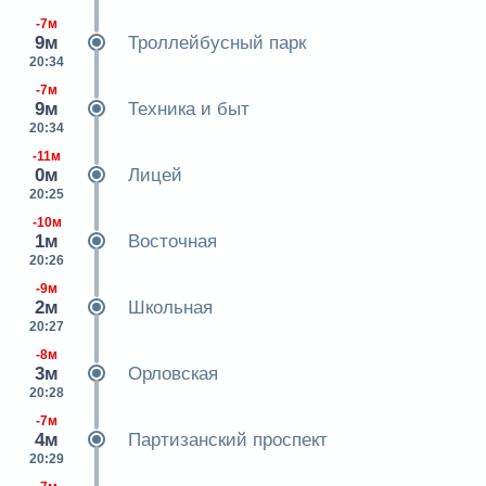
-7м
9м
Троллейбусный парк
20:34
-7м
9м
Техника и быт
20:34
-11м
0м
Лицей
20:25
-10м
1м
Восточная
20:26
-9м
2м
Школьная
20:27
-8м
3м
Орловская
20:28
-7м
4м
Партизанский проспект
20:29