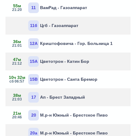
55м
11
ВамРад - Газоаппарат
21:20
11б
Цгб - Газоаппарат
36м
12А
Криштофовича - Гор. Больница 1
21:01
47м
15А
Цветотрон - Катин Бор
21:12
10ч 32м
15В
Цветотрон - Санта Бремор
сб 06:57
38м
17
Ап - Брест Западный
21:03
21м
20
М.р-н Южный - Брестское Пиво
20:46
20а
М.р-н Южный - Брестское Пиво