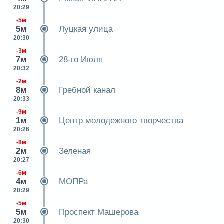
20:29
-5м
5м
Луцкая улица
20:30
-3м
7м
28-го Июля
20:32
-2м
8м
Гребной канал
20:33
-9м
1м
Центр молодежного творчества
20:26
-8м
2м
Зеленая
20:27
-6м
4м
МОПРа
20:29
-5м
5м
Проспект Машерова
20:30