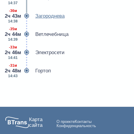
14:37
-36м
2ч 43м
Загороднева
14:38
-35м
2ч 44м
Ветлечебница
14:39
-33м
2ч 46м
Электросети
14:41
-31м
2ч 48м
Гортоп
14:43
Карта
О проекте
Контакты
сайта
Конфиденциальность