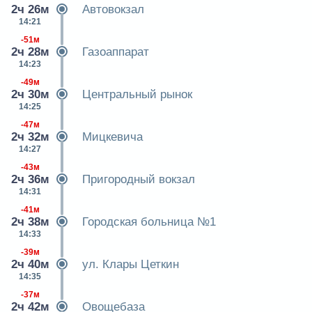
2ч 26м
Автовокзал
14:21
-51м
2ч 28м
Газоаппарат
14:23
-49м
2ч 30м
Центральный рынок
14:25
-47м
2ч 32м
Мицкевича
14:27
-43м
2ч 36м
Пригородный вокзал
14:31
-41м
2ч 38м
Городская больница №1
14:33
-39м
2ч 40м
ул. Клары Цеткин
14:35
-37м
2ч 42м
Овощебаза