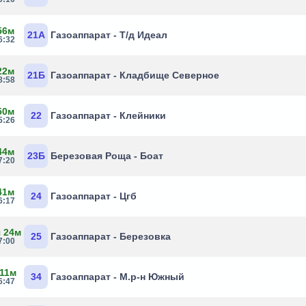
56м
21А
Газоаппарат - Т/д Идеал
6:32
22м
21Б
Газоаппарат - Кладбище Северное
8:58
50м
22
Газоаппарат - Клейники
5:26
44м
23Б
Березовая Роща - Боат
7:20
41м
24
Газоаппарат - Цгб
6:17
ч 24м
25
Газоаппарат - Березовка
7:00
 11м
34
Газоаппарат - М.р-н Южный
6:47