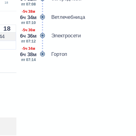
18
пт 07:08
-5ч 38м
Ветлечебница
6ч 34м
пт 07:10
18
-5ч 36м
Электросети
6ч 36м
44
пт 07:12
-5ч 34м
Гортоп
6ч 38м
пт 07:14