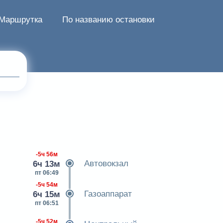
Маршрутка
По названию остановки
-5ч 56м
Автовокзал
6ч 13м
пт 06:49
-5ч 54м
Газоаппарат
6ч 15м
пт 06:51
-5ч 52м