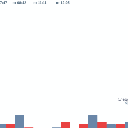
07:47
пт 08:42
пт 11:11
пт 12:05
След
М