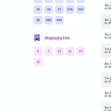
5ч 
пт 0
25
34
37
37А
37б
6ч 
38
39Б
44А
пт 0
5ч 
Маршрутки
пт 0
7ч 
5
7
12
21
23
пт 0
35
8ч 
пт 0
7ч 
пт 0
5ч 
пт 0
5ч 
пт 0