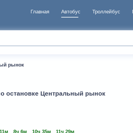
Главная
Автобус
Троллейбус
ый рынок
 по остановке Центральный рынок
 11м
8ч 6м
10ч 35м
11ч 29м