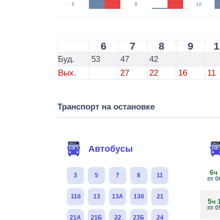
6
8
10
6
7
8
9
1
Буд.
53
47
42
Вых.
27
22
16
11
Транспорт на остановке
Автобусы
6ч
3
5
7
8
11
пт 0
11б
13
13А
13б
21
5ч 
пт 0
21А
21Б
22
23Б
24