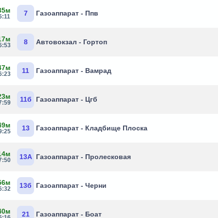
35м
7
Газоаппарат - Ппв
6:11
17м
8
Автовокзал - Гортоп
6:53
47м
11
Газоаппарат - Вамрад
6:23
23м
11б
Газоаппарат - Цгб
7:59
49м
13
Газоаппарат - Кладбище Плоска
9:25
14м
13А
Газоаппарат - Пролесковая
7:50
56м
13б
Газоаппарат - Черни
6:32
40м
21
Газоаппарат - Боат
6:16