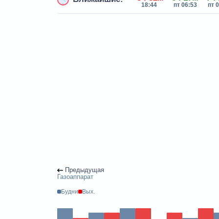
18:44
пт 06:53
пт 
Предыдущая
Газоаппарат
Будни
Вых.