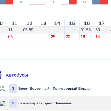
12
14
16
0
11
12
13
14
15
16
17
11
05
59
01
55
50
06
25
20
16
14
Автобусы
 1м
3
Брест Восточный - Пригородный Вокзал
6:37
14м
5
Газоаппарат - Брест Западный
5:50