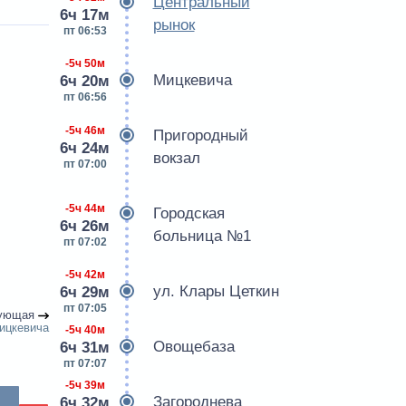
Центральный
6ч 17м
рынок
пт 06:53
-5ч 50м
Мицкевича
6ч 20м
пт 06:56
-5ч 46м
Пригородный
6ч 24м
вокзал
пт 07:00
-5ч 44м
Городская
6ч 26м
больница №1
пт 07:02
-5ч 42м
ул. Клары Цеткин
6ч 29м
пт 07:05
ующая
ицкевича
-5ч 40м
Овощебаза
6ч 31м
пт 07:07
-5ч 39м
Загороднева
6ч 32м