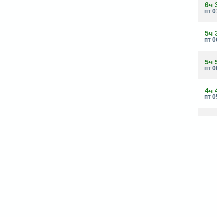
6ч 
пт 0
5ч 
пт 0
5ч 
пт 0
4ч 
пт 0
7ч 
пт 0
16ч
пт 1