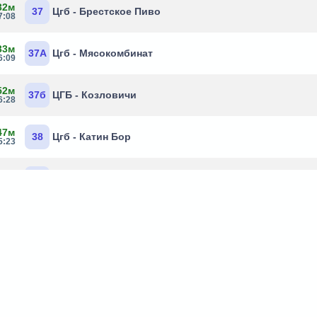
32м
37
Цгб - Брестское Пиво
7:08
33м
37А
Цгб - Мясокомбинат
6:09
52м
37б
ЦГБ - Козловичи
6:28
47м
38
Цгб - Катин Бор
5:23
19м
39Б
Газоаппарат - Калиновая
7:55
 3м
44А
Газоаппарат - Брестское Пиво
6:39
Маршрутки