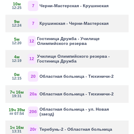
10м
7
Черни-Мастерская - Крушинская
12:25
9м
7
Крушинская - Черни-Мастерская
12:24
Гостиница Дружба - Училище
5м
12
12:20
Олимпийского резерва
Училище Олимпийского резерва -
4м
12
12:19
Гостиница Дружба
0м
20
Областная больница - Тюхиничи-2
12:15
7ч 16м
20а
Областная больница - Тюхиничи-2
19:31
Областная больница - ул. Новая
19ч 39м
20б
пт 07:54
(заезд)
1ч 16м
20г
Теребунь-2 - Областная больница
13:31