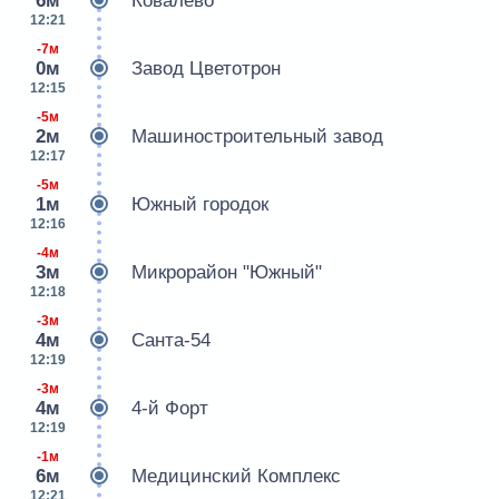
6м
Ковалево
12:21
-7м
0м
Завод Цветотрон
12:15
-5м
2м
Машиностроительный завод
12:17
-5м
1м
Южный городок
12:16
-4м
3м
Микрорайон "Южный"
12:18
-3м
4м
Санта-54
12:19
-3м
4м
4-й Форт
12:19
-1м
6м
Медицинский Комплекс
12:21