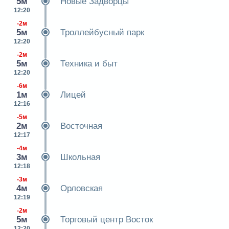
5м
Новые Задворцы
12:20
-2м
5м
Троллейбусный парк
12:20
-2м
5м
Техника и быт
12:20
-6м
1м
Лицей
12:16
-5м
2м
Восточная
12:17
-4м
3м
Школьная
12:18
-3м
4м
Орловская
12:19
-2м
5м
Торговый центр Восток
12:20