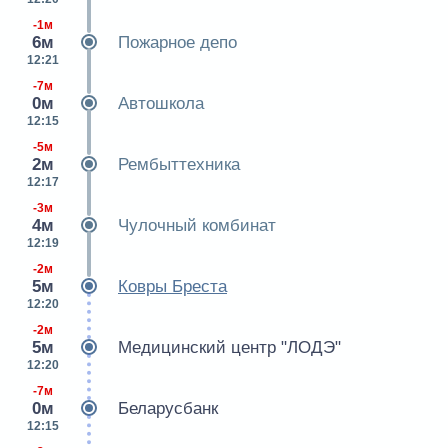
-1м
6м
Пожарное депо
12:21
-7м
0м
Автошкола
12:15
-5м
2м
Рембыттехника
12:17
-3м
4м
Чулочный комбинат
12:19
-2м
5м
Ковры Бреста
12:20
-2м
5м
Медицинский центр "ЛОДЭ"
12:20
-7м
0м
Беларусбанк
12:15