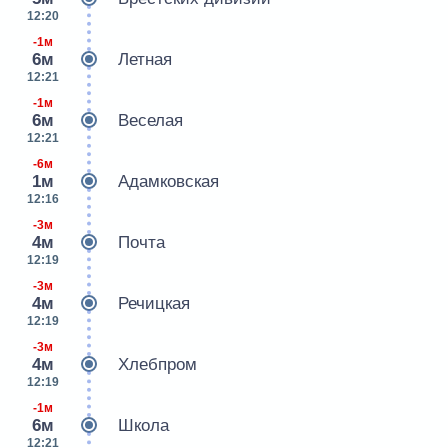
12:20
-1м
6м
Летная
12:21
-1м
6м
Веселая
12:21
-6м
1м
Адамковская
12:16
-3м
4м
Почта
12:19
-3м
4м
Речицкая
12:19
-3м
4м
Хлебпром
12:19
-1м
6м
Школа
12:21