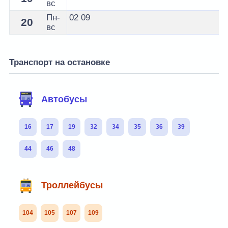
вс
Пн-
02
09
20
вс
Транспорт на остановке
Автобусы
16
17
19
32
34
35
36
39
44
46
48
Троллейбусы
104
105
107
109