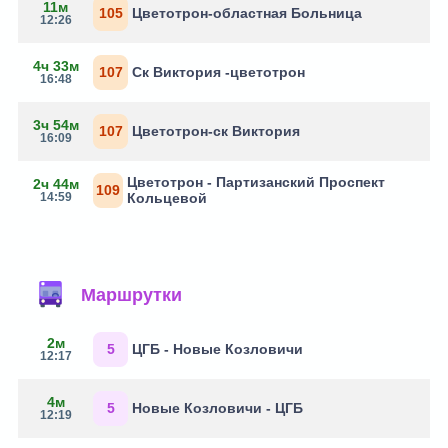
11м
105
Цветотрон-областная Больница
12:26
4ч 33м
107
Ск Виктория -цветотрон
16:48
3ч 54м
107
Цветотрон-ск Виктория
16:09
Цветотрон - Партизанский Проспект
2ч 44м
109
14:59
Кольцевой
Маршрутки
2м
5
ЦГБ - Новые Козловичи
12:17
4м
5
Новые Козловичи - ЦГБ
12:19