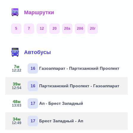
Маршрутки
5
7
12
20
20а
20б
20г
Автобусы
7м
16
Газоаппарат - Партизанский Проспект
12:22
39м
16
Партизанский Проспект - Газоаппарат
12:54
48м
17
Ап - Брест Западный
13:03
34м
17
Брест Западный - Ап
12:49