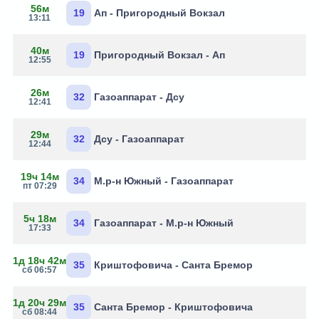
56м
19
Ап - Пригородный Вокзал
13:11
40м
19
Пригородный Вокзал - Ап
12:55
26м
32
Газоаппарат - Дсу
12:41
29м
32
Дсу - Газоаппарат
12:44
19ч 14м
34
М.р-н Южный - Газоаппарат
пт 07:29
5ч 18м
34
Газоаппарат - М.р-н Южный
17:33
1д 18ч 42м
35
Криштофовича - Санта Бремор
сб 06:57
1д 20ч 29м
35
Санта Бремор - Криштофовича
сб 08:44