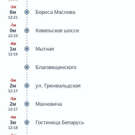
-1м
6м
Бориса Маслова
12:21
-7м
0м
Ковельское шоссе
12:15
-6м
1м
Мытная
12:16
Благовещенского
-5м
2м
ул. Грюнвальдская
12:17
-5м
2м
Махновича
12:17
-4м
3м
Гостиница Беларусь
12:18