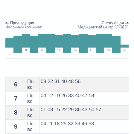
Предыдущая
Следующая
Чулочный комбинат
Медицинский центр "ЛОДЭ"
6
8
10
12
14
16
18
20
Расписание 12 маршрутки Брест по остановке Ковры 
Пн-
08
22
31
40
48
56
6
вс
Пн-
04
12
19
26
33
40
47
54
7
вс
Пн-
01
08
15
22
29
36
43
50
57
8
вс
Пн-
04
11
18
25
32
39
46
53
9
вс