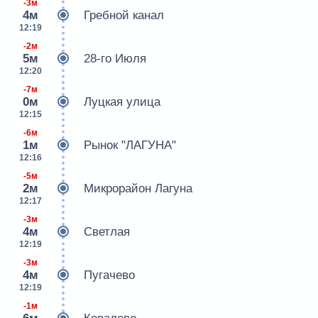
-3м
4м
Гребной канал
12:19
-2м
5м
28-го Июля
12:20
-7м
0м
Луцкая улица
12:15
-6м
1м
Рынок "ЛАГУНА"
12:16
-5м
2м
Микрорайон Лагуна
12:17
-3м
4м
Светлая
12:19
-3м
4м
Пугачево
12:19
-1м