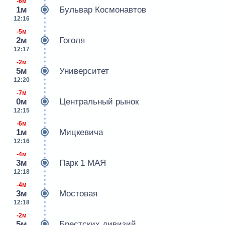
-6м
1м
Бульвар Космонавтов
12:16
-5м
2м
Гоголя
12:17
-2м
5м
Университет
12:20
-7м
0м
Центральный рынок
12:15
-6м
1м
Мицкевича
12:16
-4м
3м
Парк 1 МАЯ
12:18
-4м
3м
Мостовая
12:18
-2м
5м
Брестских дивизий