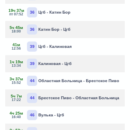
19ч 37м
36
Цгб - Катин Бор
пт 07:52
5ч 45м
36
Катин Бор - Цгб
18:00
41м
39
Цгб - Калиновая
12:56
1ч 19м
39
Калиновая - Цгб
13:34
3ч 37м
44
Областная Больница - Брестское Пиво
15:52
5ч 7м
44
Брестское Пиво - Областная Больница
17:22
4ч 25м
46
Вулька - Цгб
16:40