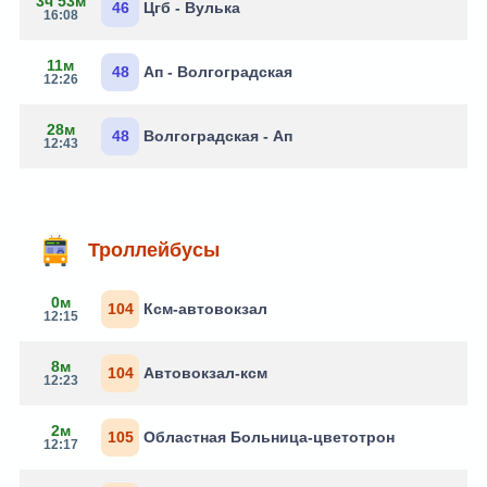
3ч 53м
46
Цгб - Вулька
16:08
11м
48
Ап - Волгоградская
12:26
28м
48
Волгоградская - Ап
12:43
Троллейбусы
0м
104
Ксм-автовокзал
12:15
8м
104
Автовокзал-ксм
12:23
2м
105
Областная Больница-цветотрон
12:17