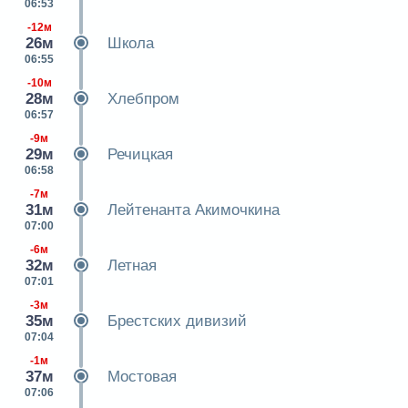
06:53
-12м
26м
Школа
06:55
-10м
28м
Хлебпром
06:57
-9м
29м
Речицкая
06:58
-7м
31м
Лейтенанта Акимочкина
07:00
-6м
32м
Летная
07:01
-3м
35м
Брестских дивизий
07:04
-1м
37м
Мостовая
07:06