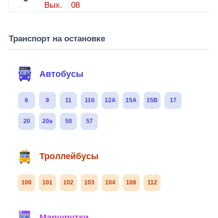
Вых.
08
Транспорт на остановке
Автобусы
6
9
11
11б
12А
15А
15В
17
20
20а
50
57
Троллейбусы
100
101
102
103
104
108
112
Маршрутки