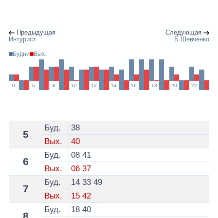
Предыдущая
Следующая
Интурист
Б.Шевченко
Будни
Вых.
0
6
8
10
12
14
16
18
20
22
Расписание 9 автобуса Брест по остановке Белтелеко
Буд.
38
5
Вых.
40
Буд.
08
41
6
Вых.
06
37
Буд.
14
33
49
7
Вых.
15
42
Буд.
18
40
8