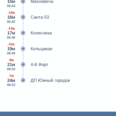
15м
Махновича
06:44
-15м
16м
Санта-53
06:45
-13м
17м
Колесника
06:46
-11м
19м
Кольцевая
06:48
-9м
21м
4-й Форт
06:50
-7м
24м
ДП Южный городок
06:53