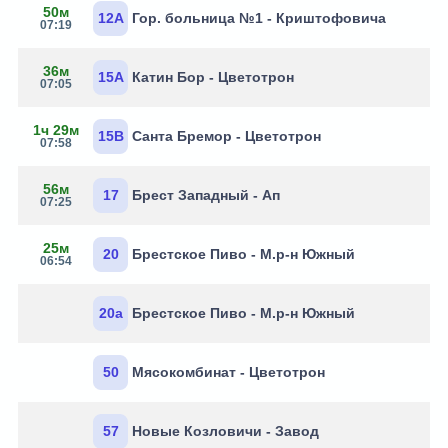
50м
12А
Гор. больница №1 - Криштофовича
07:19
36м
15А
Катин Бор - Цветотрон
07:05
1ч 29м
15В
Санта Бремор - Цветотрон
07:58
56м
17
Брест Западный - Ап
07:25
25м
20
Брестское Пиво - М.р-н Южный
06:54
20а
Брестское Пиво - М.р-н Южный
50
Мясокомбинат - Цветотрон
57
Новые Козловичи - Завод