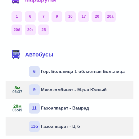
1
6
7
9
10
17
20
20а
20б
20г
25
Автобусы
6
Гор. Больница 1-областная Больница
8м
9
Мясокомбинат - М.р-н Южный
06:37
20м
11
Газоаппарат - Вамрад
06:49
11б
Газоаппарат - Цгб