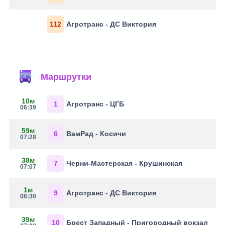
112
Агротранс - ДС Виктория
Маршрутки
10м
1
Агротранс - ЦГБ
06:39
59м
6
ВамРад - Косичи
07:28
38м
7
Черни-Мастерская - Крушинская
07:07
1м
9
Агротранс - ДС Виктория
06:30
39м
10
Брест Западный - Пригородный вокзал