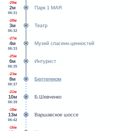
-29м
2м
Парк 1 МАЯ
06:31
-28м
3м
Театр
06:32
-27м
4м
Музей спасенн.ценностей
06:33
-25м
6м
Интурист
06:35
-23м
8м
Белтелеком
06:37
-21м
10м
Б.Шевченко
06:39
-18м
13м
Варшавское шоссе
06:42
-16м