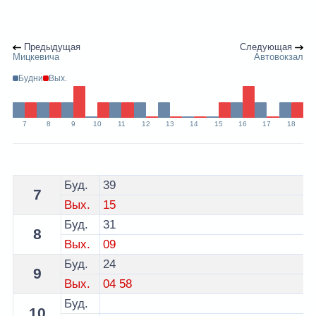
Предыдущая
Следующая
Мицкевича
Автовокзал
Будни
Вых.
7
8
9
10
11
12
13
14
15
16
17
18
Расписание 8 автобуса Брест по остановке Советская
Буд.
39
7
Вых.
15
Буд.
31
8
Вых.
09
Буд.
24
9
Вых.
04
58
Буд.
10