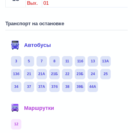
Вых.
01
Транспорт на остановке
Автобусы
3
5
7
8
11
11б
13
13А
13б
21
21А
21Б
22
23Б
24
25
34
37
37А
37б
38
39Б
44А
Маршрутки
12