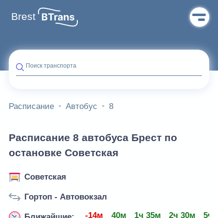
Brest
Поиск транспорта
Расписание
Автобус
8
Расписание 8 автобуса Брест по
остановке Советская
Советская
Гортоп - Автовокзал
-14м
40м
1ч 35м
2ч 30м
5ч 
Ближайшие: