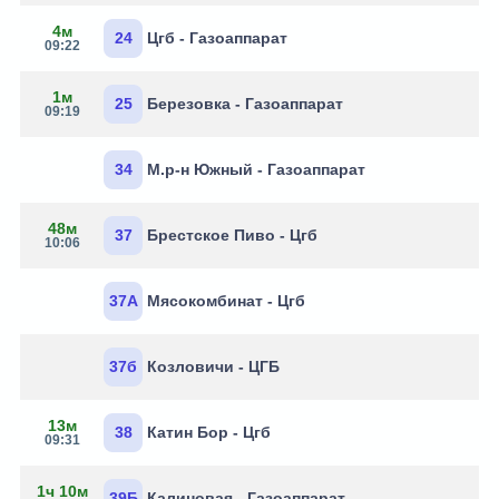
4м
24
Цгб - Газоаппарат
09:22
1м
25
Березовка - Газоаппарат
09:19
34
М.р-н Южный - Газоаппарат
48м
37
Брестское Пиво - Цгб
10:06
37А
Мясокомбинат - Цгб
37б
Козловичи - ЦГБ
13м
38
Катин Бор - Цгб
09:31
1ч 10м
39Б
Калиновая - Газоаппарат