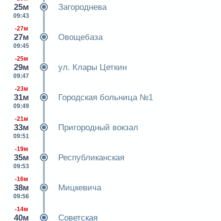
25м
Загороднева
09:43
-27м
27м
Овощебаза
09:45
-25м
29м
ул. Клары Цеткин
09:47
-23м
31м
Городская больница №1
09:49
-21м
33м
Пригородный вокзал
09:51
-19м
35м
Республиканская
09:53
-16м
38м
Мицкевича
09:56
-14м
40м
Советская