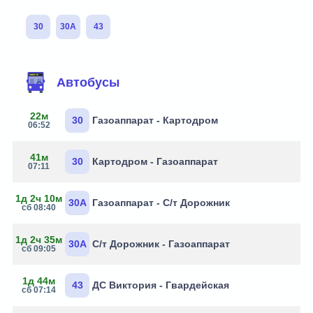
30
30А
43
Автобусы
22м
30
Газоаппарат - Картодром
06:52
41м
30
Картодром - Газоаппарат
07:11
1д 2ч 10м
30А
Газоаппарат - С/т Дорожник
сб 08:40
1д 2ч 35м
30А
С/т Дорожник - Газоаппарат
сб 09:05
1д 44м
43
ДС Виктория - Гвардейская
сб 07:14