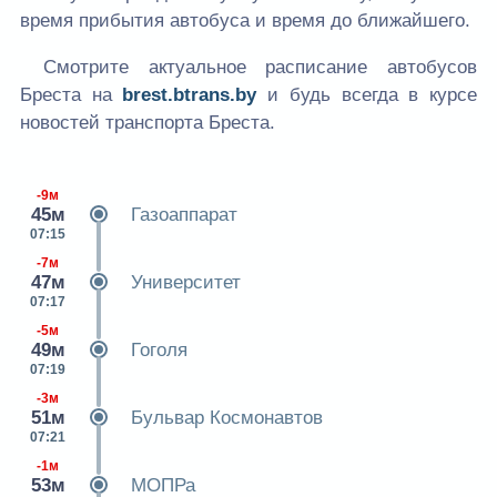
время прибытия автобуса и время до ближайшего.
Смотрите актуальное расписание автобусов
Бреста на
brest.btrans.by
и будь всегда в курсе
новостей транспорта Бреста.
-9м
45м
Газоаппарат
07:15
-7м
47м
Университет
07:17
-5м
49м
Гоголя
07:19
-3м
51м
Бульвар Космонавтов
07:21
-1м
53м
МОПРа