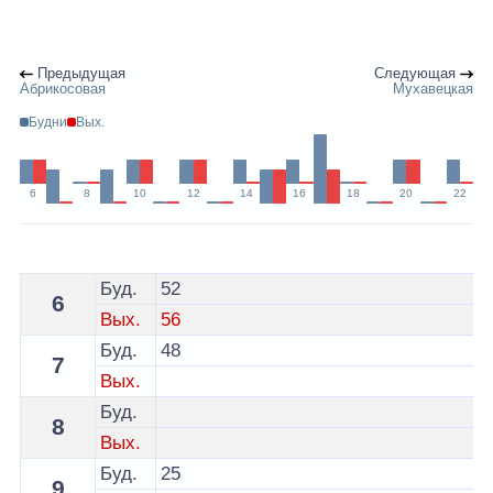
Предыдущая
Следующая
Абрикосовая
Мухавецкая
Будни
Вых.
6
8
10
12
14
16
18
20
22
Расписание 30 автобуса Брест по остановке Красный 
Буд.
52
6
Вых.
56
Буд.
48
7
Вых.
Буд.
8
Вых.
Буд.
25
9