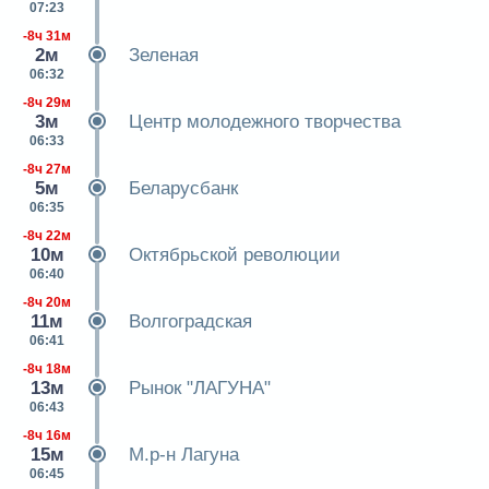
07:23
-8ч 31м
2м
Зеленая
06:32
-8ч 29м
3м
Центр молодежного творчества
06:33
-8ч 27м
5м
Беларусбанк
06:35
-8ч 22м
10м
Октябрьской революции
06:40
-8ч 20м
11м
Волгоградская
06:41
-8ч 18м
13м
Рынок "ЛАГУНА"
06:43
-8ч 16м
15м
М.р-н Лагуна
06:45