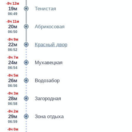
-8ч 12м
19м
Тенистая
06:49
-8ч 11м
20м
Абрикосовая
06:50
-8ч 9м
22м
Красный двор
06:52
-8ч 7м
24м
Мухавецкая
06:54
-8ч 5м
26м
Водозабор
06:56
-8ч 3м
28м
Загородная
06:58
-8ч 2м
29м
Зона отдыха
06:59
-8ч 0м