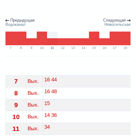
Предыдущая
Следующая
Водоканал
Новосельская
7
8
9
10
11
12
13
14
15
16
17
18
Расписание 25 автобуса Брест по остановке Красногв
16
44
7
Вых.
16
48
8
Вых.
15
9
Вых.
14
36
10
Вых.
34
11
Вых.