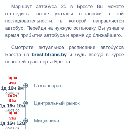
Маршрут автобуса 25 в Бресте Вы можете
отследить: выше указаны остановки в той
последовательности, в которой направляется
автобус. Перейдя на нужную остановку, Вы узнаете
время прибытия автобуса и время до ближайшего.
Смотрите актуальное расписание автобусов
Бреста на
brest.btrans.by
и будь всегда в курсе
новостей транспорта Бреста.
3д 3ч
49м
Газоаппарат
1д 16ч 9м
сб 06:59
3д 3ч
51м
Центральный рынок
1д 16ч 10м
сб 07:00
3д 3ч
53м
Мицкевича
1д 16ч 12м
сб 07:02