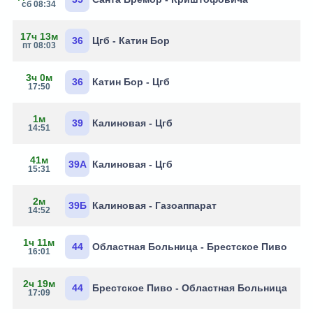
сб 08:34
17ч 13м
36
Цгб - Катин Бор
пт 08:03
3ч 0м
36
Катин Бор - Цгб
17:50
1м
39
Калиновая - Цгб
14:51
41м
39А
Калиновая - Цгб
15:31
2м
39Б
Калиновая - Газоаппарат
14:52
1ч 11м
44
Областная Больница - Брестское Пиво
16:01
2ч 19м
44
Брестское Пиво - Областная Больница
17:09