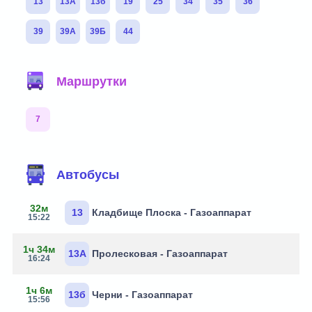
13
13А
13б
19
25
34
35
36
39
39А
39Б
44
Маршрутки
7
Автобусы
32м
13
Кладбище Плоска - Газоаппарат
15:22
1ч 34м
13А
Пролесковая - Газоаппарат
16:24
1ч 6м
13б
Черни - Газоаппарат
15:56