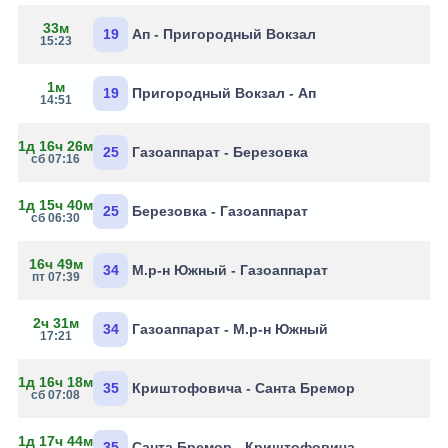
33м
19
Ап - Пригородный Вокзал
15:23
1м
19
Пригородный Вокзал - Ап
14:51
1д 16ч 26м
25
Газоаппарат - Березовка
сб 07:16
1д 15ч 40м
25
Березовка - Газоаппарат
сб 06:30
16ч 49м
34
М.р-н Южный - Газоаппарат
пт 07:39
2ч 31м
34
Газоаппарат - М.р-н Южный
17:21
1д 16ч 18м
35
Криштофовича - Санта Бремор
сб 07:08
1д 17ч 44м
35
Санта Бремор - Криштофовича