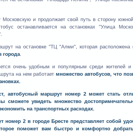
у Московскую и продолжает свой путь в сторону южно
тобус останавливается на остановках "Улица Москов
.
ршрут на остановке "ТЦ "Алми", которая расположена
в города
.
ется очень удобным и популярным среди жителей и 
ршрута на нем работает
множество автобусов, что поз
ановках.
ст,
автобусный маршрут номер 2
может стать от
 Вы сможете увидеть
множество достопримечательн
экономить на транспортных расходах.
т номер 2
в городе Бресте представляет собой удо
которое поможет вам
быстро и комфортно
добрать