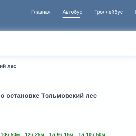
Главная
Автобус
Троллейбус
ий лес
по остановке Тэльмовский лес
10ч 50м
12ч 25м
1д 9ч 15м
1д 10ч 50м