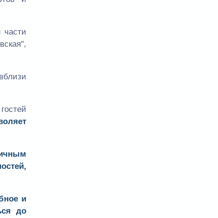
й части
ская",
 вблизи
гостей
воляет
личным
остей
,
бное и
ся до