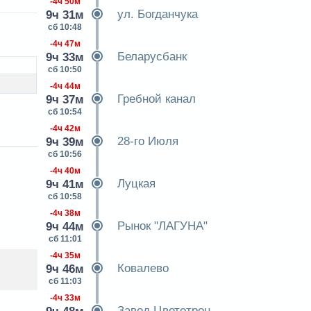
-4ч 50м
ул. Богданчука
9ч 31м
сб 10:48
-4ч 47м
Беларусбанк
9ч 33м
сб 10:50
-4ч 44м
Гребной канал
9ч 37м
сб 10:54
-4ч 42м
28-го Июля
9ч 39м
сб 10:56
-4ч 40м
Луцкая
9ч 41м
сб 10:58
-4ч 38м
Рынок "ЛАГУНА"
9ч 44м
сб 11:01
-4ч 35м
Ковалево
9ч 46м
сб 11:03
-4ч 33м
Завод Цветотрон