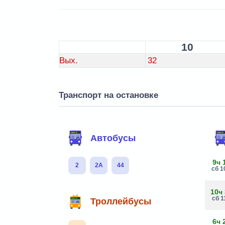
10
Вых.
32
Транспорт на остановке
Автобусы
9ч 
2
2А
44
сб 1
10ч
сб 1
Троллейбусы
6ч 