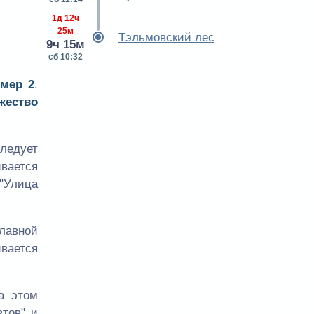
1д 12ч
25м
Тэльмовский лес
9ч 15м
сб 10:32
мер 2
.
жество
следует
ивается
"Улица
авной
ивается
а этом
втов" и