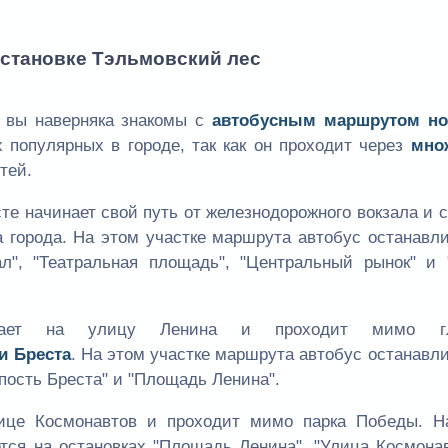
остановке Тэльмовский лес
о вы наверняка знакомы с
автобусным маршрутом но
популярных в городе, так как он проходит через
мно
тей.
те начинает свой путь от железнодорожного вокзала и 
а города. На этом участке маршрута автобус останавл
л", "Театральная площадь", "Центральный рынок" и 
ивает на улицу Ленина и проходит мимо гл
и Бреста
. На этом участке маршрута автобус останавл
пость Бреста" и "Площадь Ленина".
ице Космонавтов и проходит мимо парка Победы. Н
тся на остановках "Площадь Ленина", "Улица Космона