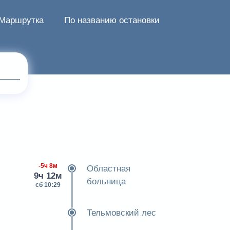
Маршрутка
По названию остановки
-5ч 8м
Областная
9ч 12м
больница
сб 10:29
Тельмовский лес