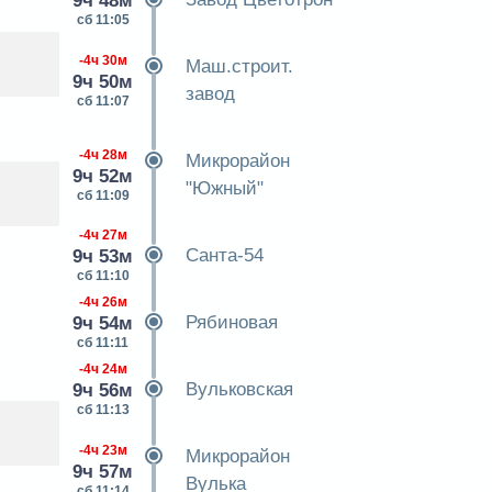
9ч 48м
сб 11:05
-4ч 30м
Маш.строит.
9ч 50м
завод
сб 11:07
-4ч 28м
Микрорайон
9ч 52м
"Южный"
сб 11:09
-4ч 27м
Санта-54
9ч 53м
сб 11:10
-4ч 26м
Рябиновая
9ч 54м
сб 11:11
-4ч 24м
Вульковская
9ч 56м
сб 11:13
-4ч 23м
Микрорайон
9ч 57м
Вулька
сб 11:14