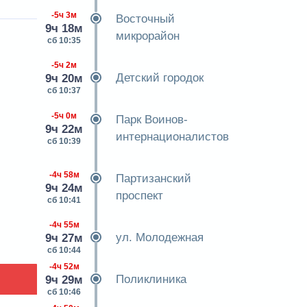
-5ч 3м
Восточный
9ч 18м
микрорайон
сб 10:35
-5ч 2м
Детский городок
9ч 20м
сб 10:37
-5ч 0м
Парк Воинов-
9ч 22м
интернационалистов
сб 10:39
-4ч 58м
Партизанский
9ч 24м
проспект
сб 10:41
-4ч 55м
ул. Молодежная
9ч 27м
сб 10:44
-4ч 52м
Поликлиника
9ч 29м
сб 10:46