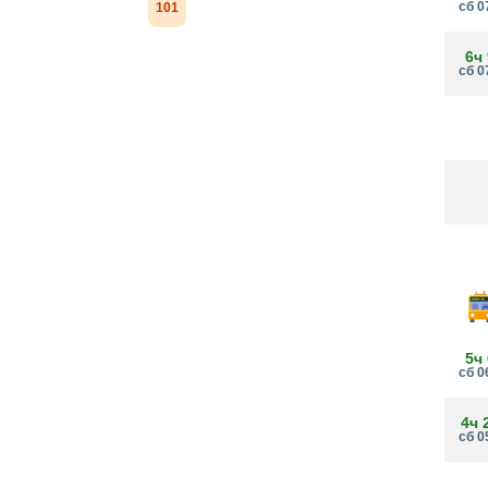
сб 0
101
6ч
сб 0
5ч
сб 0
4ч 
сб 0