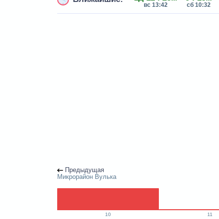
вс 13:42
сб 10:32
Предыдущая
Микрорайон Вулька
10
11