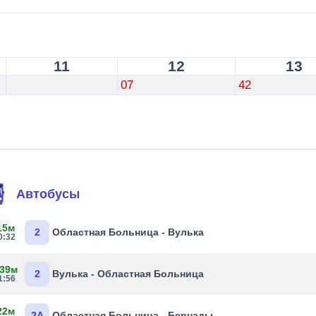
11
12
13
07
42
Автобусы
15м
2
Областная Больница - Вулька
0:32
 39м
2
Вулька - Областная Больница
1:56
22м
2А
Областная Больница - Бернады