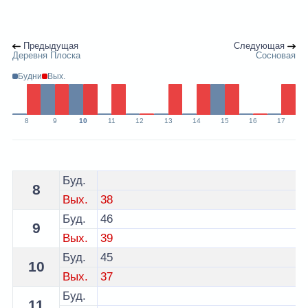
Предыдущая
Следующая
Деревня Плоска
Сосновая
Будни
Вых.
8
9
10
11
12
13
14
15
16
17
Расписание 13 автобуса Брест по остановке Серафим
Буд.
8
Вых.
38
Буд.
46
9
Вых.
39
Буд.
45
10
Вых.
37
Буд.
11