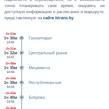
точно планировать свое время, опираясь на
доступную информацию о расписании и маршруте,
представленную на
сайте
btrans.by
.
-2ч 53м
1ч 30м
Газоаппарат
14:45
-2ч 51м
1ч 32м
Центральный рынок
14:47
-2ч 48м
1ч 35м
Мицкевича
14:50
-2ч 44м
1ч 39м
Республиканская
14:54
-2ч 43м
1ч 40м
Боброва
14:55
-2ч 41м