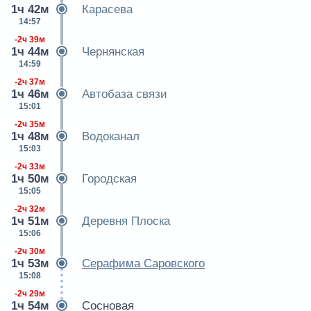
1ч 42м
Карасева
14:57
-2ч 39м
1ч 44м
Чернянская
14:59
-2ч 37м
1ч 46м
Автобаза связи
15:01
-2ч 35м
1ч 48м
Водоканал
15:03
-2ч 33м
1ч 50м
Городская
15:05
-2ч 32м
1ч 51м
Деревня Плоска
15:06
-2ч 30м
1ч 53м
Серафима Саровского
15:08
-2ч 29м
1ч 54м
Сосновая