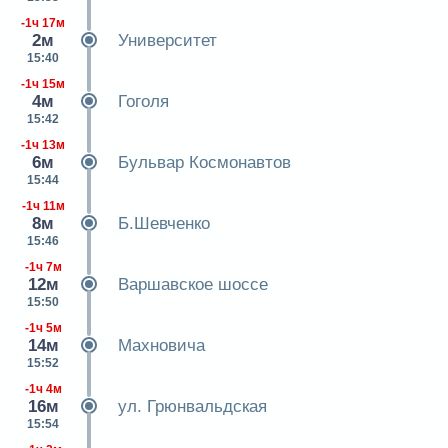
-1ч 17м
2м
Университет
15:40
-1ч 15м
4м
Гоголя
15:42
-1ч 13м
6м
Бульвар Космонавтов
15:44
-1ч 11м
8м
Б.Шевченко
15:46
-1ч 7м
12м
Варшавское шоссе
15:50
-1ч 5м
14м
Махновича
15:52
-1ч 4м
16м
ул. Грюнвальдская
15:54