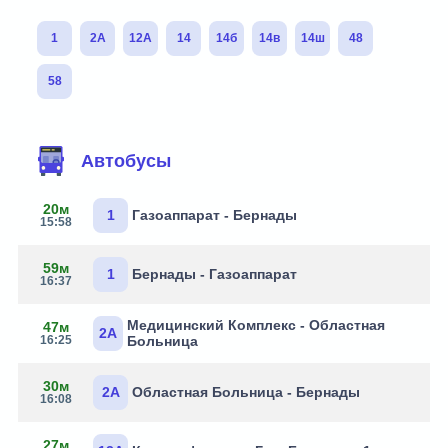
1
2А
12А
14
14б
14в
14ш
48
58
Автобусы
20м
1
Газоаппарат - Бернады
15:58
59м
1
Бернады - Газоаппарат
16:37
Медицинский Комплекс - Областная
47м
2А
16:25
Больница
30м
2А
Областная Больница - Бернады
16:08
27м