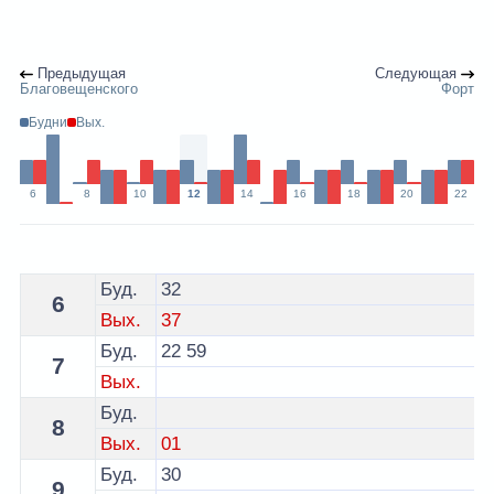
Предыдущая
Следующая
Благовещенского
Форт
Будни
Вых.
6
8
10
12
14
16
18
20
22
Расписание 1 автобуса Брест по остановке Микрорай
Буд.
32
6
Вых.
37
Буд.
22
59
7
Вых.
Буд.
8
Вых.
01
Буд.
30
9