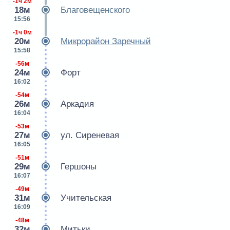
-1ч 2м
18м
Благовещенского
15:56
-1ч 0м
20м
Микрорайон Заречный
15:58
-56м
24м
Форт
16:02
-54м
26м
Аркадия
16:04
-53м
27м
ул. Сиреневая
16:05
-51м
29м
Гершоны
16:07
-49м
31м
Учительская
16:09
-48м
32м
Митьки