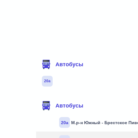
Фильтр маршрутов
Автобусы
20а
Маршруты через остановку
Автобусы
20а
М.р-н Южный - Брестское Пив