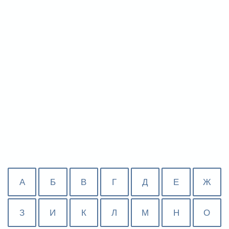
А
Б
В
Г
Д
Е
Ж
З
И
К
Л
М
Н
О