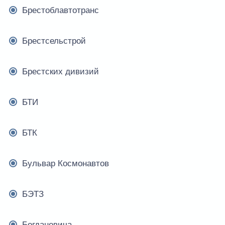
Брестоблавтотранс
Брестсельстрой
Брестских дивизий
БТИ
БТК
Бульвар Космонавтов
БЭТЗ
Богдановича