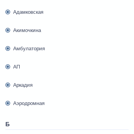
Адамковская
Акимочкина
Амбулатория
АП
Аркадия
Аэродромная
Б