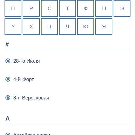
П
Р
С
Т
Ф
Ш
Э
У
Х
Ц
Ч
Ю
Я
#
28-го Июля
4-й Форт
8-я Вересковая
А