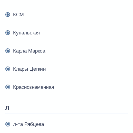
КСМ
Купальская
Карла Маркса
Клары Цеткин
Краснознаменная
Л
л-та Рябцева