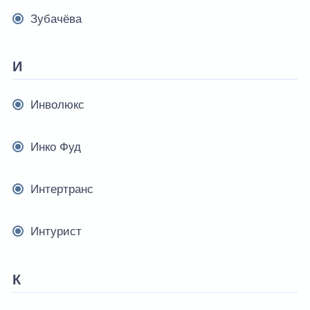
Зубачёва
И
Инволюкс
Инко Фуд
Интертранс
Интурист
К