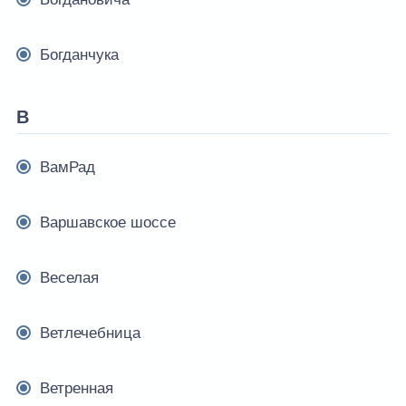
Богданчука
В
ВамРад
Варшавское шоссе
Веселая
Ветлечебница
Ветренная