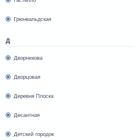
Гастелло
Грюнвальдская
Д
Дворникова
Дворцовая
Деревня Плоска
Десантная
Детский городок