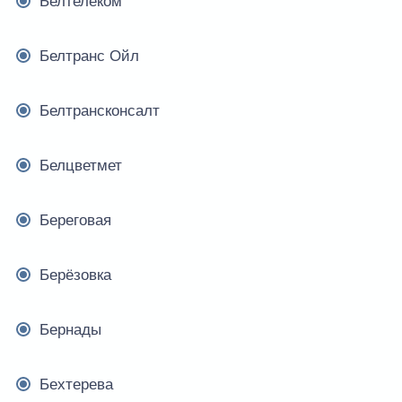
Белтелеком
Белтранс Ойл
Белтрансконсалт
Белцветмет
Береговая
Берёзовка
Бернады
Бехтерева