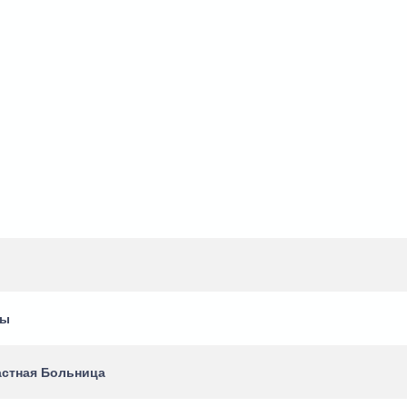
ды
астная Больница