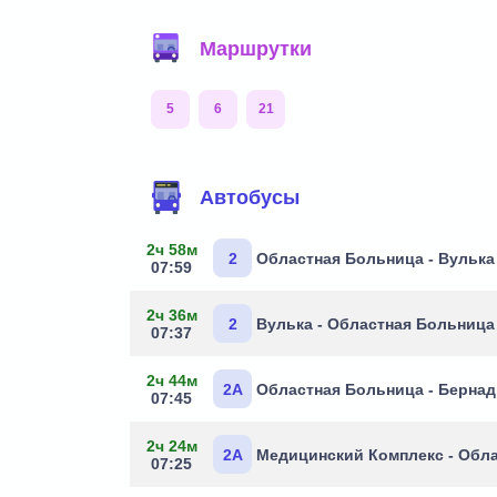
Маршрутки
5
6
21
Маршруты через остановку
Автобусы
2ч 58м
2
Областная Больница - Вулька
07:59
2ч 36м
2
Вулька - Областная Больница
07:37
2ч 44м
2А
Областная Больница - Берна
07:45
2ч 24м
2А
Медицинский Комплекс - Обл
07:25