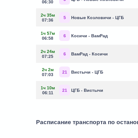
06:30
2ч 35м
5
Новые Козловичи - ЦГБ
07:36
1ч 57м
6
Косичи - ВамРад
06:58
2ч 24м
6
ВамРад - Косичи
07:25
2ч 2м
21
Вистычи - ЦГБ
07:03
1ч 10м
21
ЦГБ - Вистычи
06:11
Расписание транспорта по остано