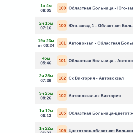
1ч 4м
100
Областная Больница - Юго-за
06:05
2ч 15м
100
Юго-запад 1 - Областная Бол
07:16
19ч 23м
101
Автовокзал - Областная Боль
пт 00:24
45м
101
Областная Больница - Автово
05:46
2ч 35м
102
Ск Виктория - Автовокзал
07:36
3ч 25м
102
Автовокзал-ск Виктория
08:26
1ч 12м
105
Областная Больница-цветотр
06:13
1ч 22м
105
Цветотрон-областная Больни
06:23