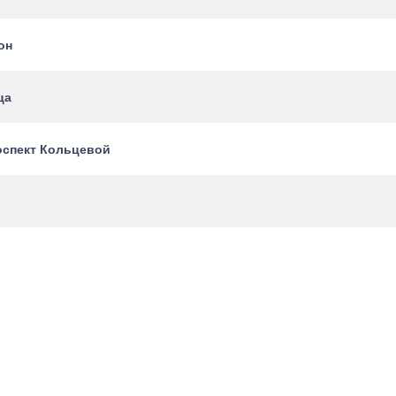
он
ца
оспект Кольцевой