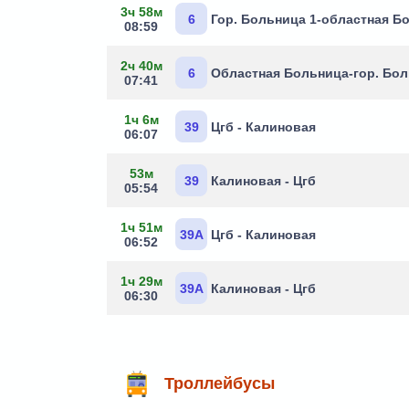
3ч 58м
6
Гор. Больница 1-областная Б
08:59
2ч 40м
6
Областная Больница-гор. Бол
07:41
1ч 6м
39
Цгб - Калиновая
06:07
53м
39
Калиновая - Цгб
05:54
1ч 51м
39А
Цгб - Калиновая
06:52
1ч 29м
39А
Калиновая - Цгб
06:30
Троллейбусы