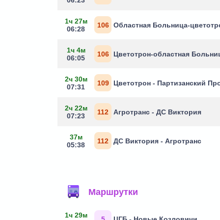
1ч 27м
106
Областная Больница-цветотр
06:28
1ч 4м
106
Цветотрон-областная Больни
06:05
2ч 30м
109
Цветотрон - Партизанский Пр
07:31
2ч 22м
112
Агротранс - ДС Виктория
07:23
37м
112
ДС Виктория - Агротранс
05:38
Маршрутки
1ч 29м
5
ЦГБ - Новые Козловичи