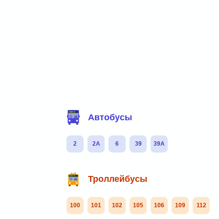
Фильтр маршрутов
Автобусы
2
2А
6
39
39А
Троллейбусы
100
101
102
105
106
109
112