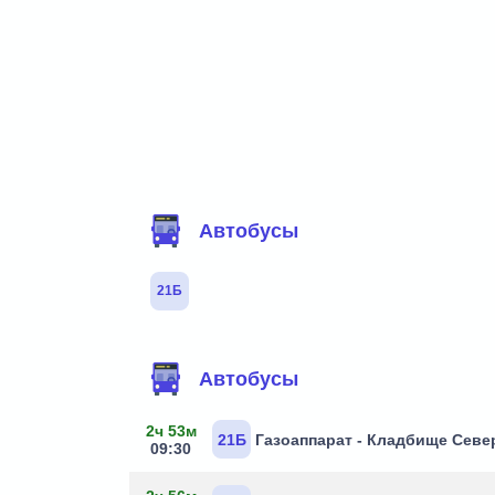
Фильтр маршрутов
Автобусы
21Б
Маршруты через остановку
Автобусы
2ч 53м
21Б
Газоаппарат - Кладбище Севе
09:30