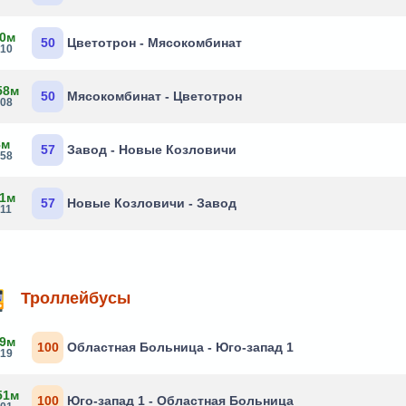
 0м
50
Цветотрон - Мясокомбинат
:10
58м
50
Мясокомбинат - Цветотрон
:08
8м
57
Завод - Новые Козловичи
:58
 1м
57
Новые Козловичи - Завод
:11
Троллейбусы
 9м
100
Областная Больница - Юго-запад 1
:19
51м
100
Юго-запад 1 - Областная Больница