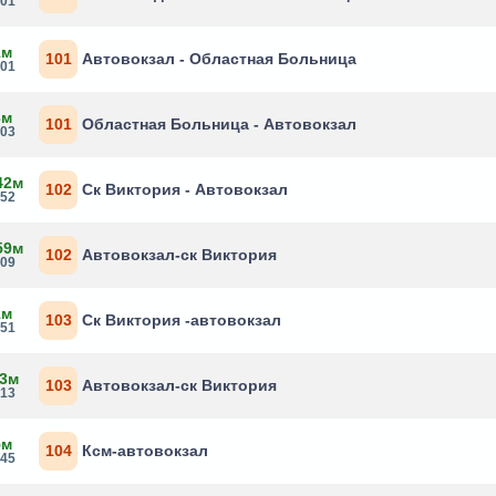
:01
1м
101
Автовокзал - Областная Больница
:01
3м
101
Областная Больница - Автовокзал
:03
42м
102
Ск Виктория - Автовокзал
:52
59м
102
Автовокзал-ск Виктория
:09
1м
103
Ск Виктория -автовокзал
:51
 3м
103
Автовокзал-ск Виктория
:13
5м
104
Ксм-автовокзал
:45