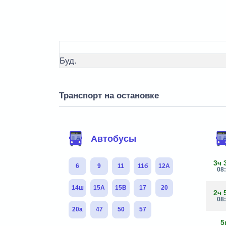
Буд.
Транспорт на остановке
Автобусы
3ч 
6
9
11
11б
12А
08
14ш
15А
15В
17
20
2ч 
08
20а
47
50
57
5