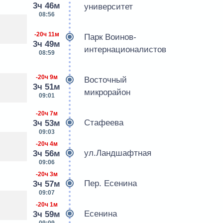
3ч 46м
университет
08:56
-20ч 11м
Парк Воинов-
3ч 49м
интернационалистов
08:59
-20ч 9м
Восточный
3ч 51м
микрорайон
09:01
-20ч 7м
Стафеева
3ч 53м
09:03
-20ч 4м
ул.Ландшафтная
3ч 56м
09:06
-20ч 3м
Пер. Есенина
3ч 57м
09:07
-20ч 1м
Есенина
3ч 59м