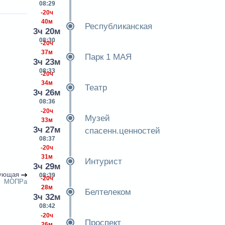
08:29
-20ч
40м
Республиканская
3ч 20м
08:30
-20ч
37м
Парк 1 МАЯ
3ч 23м
08:33
-20ч
34м
Театр
3ч 26м
08:36
-20ч
Музей
33м
3ч 27м
спасенн.ценностей
08:37
-20ч
31м
Интурист
3ч 29м
ующая
08:39
-20ч
МОПРа
28м
Белтелеком
3ч 32м
08:42
-20ч
Проспект
26м