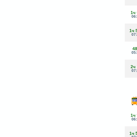
1ч
06
1ч 
07
4
05
2ч
07
1ч
06
1ч 