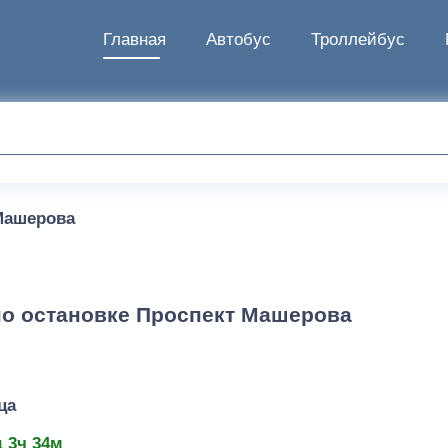
Главная
Автобус
Троллейбус
Машерова
по остановке Проспект Машерова
ца
д 3ч 34м