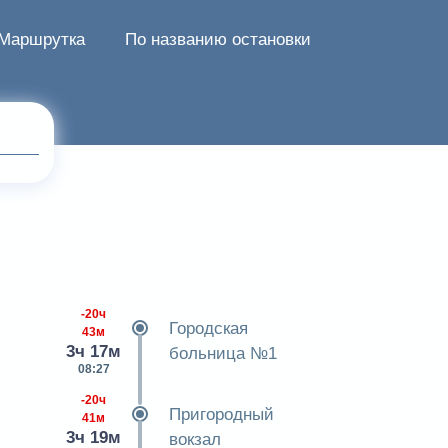
Маршрутка
По названию остановки
-20ч
Городская
43м
3ч 17м
больница №1
08:27
-20ч
Пригородный
41м
3ч 19м
вокзал