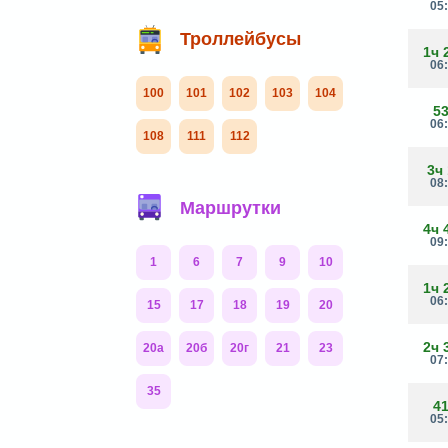
05
Троллейбусы
1ч 
06
100
101
102
103
104
5
06
108
111
112
3ч
08
Маршрутки
4ч 
09
1
6
7
9
10
1ч 
06
15
17
18
19
20
2ч 
20а
20б
20г
21
23
07
35
4
05