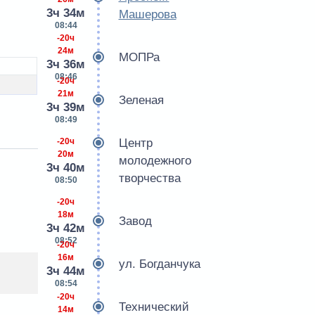
3ч 34м
Машерова
08:44
-20ч
24м
МОПРа
3ч 36м
08:46
-20ч
21м
Зеленая
3ч 39м
08:49
-20ч
Центр
20м
молодежного
3ч 40м
творчества
08:50
-20ч
18м
Завод
3ч 42м
08:52
-20ч
16м
ул. Богданчука
3ч 44м
08:54
-20ч
Технический
14м