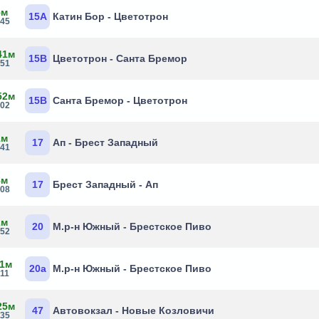
5м
15А
Катин Бор - Цветотрон
:45
41м
15В
Цветотрон - Санта Бремор
:51
52м
15В
Санта Бремор - Цветотрон
:02
1м
17
Ап - Брест Западный
:41
8м
17
Брест Западный - Ап
:08
2м
20
М.р-н Южный - Брестское Пиво
:52
 1м
20а
М.р-н Южный - Брестское Пиво
:11
25м
47
Автовокзал - Новые Козловичи
:35