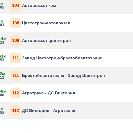
5м
104
Автовокзал-ксм
:05
3м
108
Цветотрон-автовокзал
:03
14м
108
Автовокзал-цветотрон
:24
43м
111
Завод Цветотрон-брестоблавтотранс
:53
 2м
111
Брестоблавтотранс - Завод Цветотрон
:12
56м
112
Агротранс - ДС Виктория
:06
5м
112
ДС Виктория - Агротранс
:55