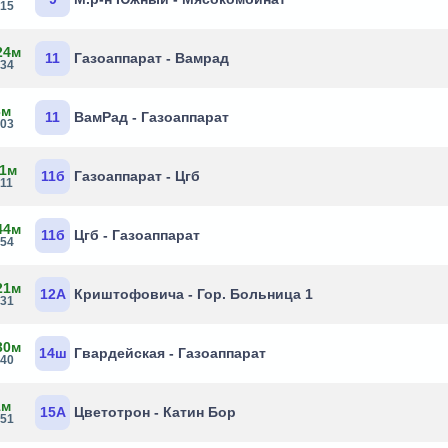
:15
24м
11
Газоаппарат - Вамрад
:34
3м
11
ВамРад - Газоаппарат
:03
 1м
11б
Газоаппарат - Цгб
:11
44м
11б
Цгб - Газоаппарат
:54
21м
12А
Криштофовича - Гор. Больница 1
:31
30м
14ш
Гвардейская - Газоаппарат
:40
1м
15А
Цветотрон - Катин Бор
:51