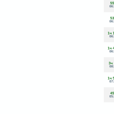
5
06
5
06
1ч 
06
1ч 
06
3ч
08
1ч 
07
4
05