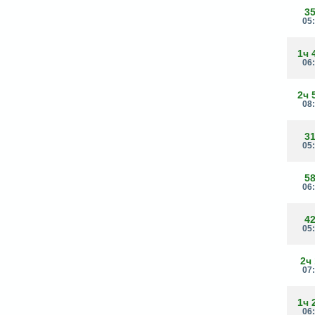
3
05
1ч 
06
2ч 
08
3
05
5
06
4
05
2ч
07
1ч 
06