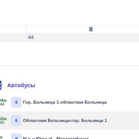
8
44
Автобусы
34м
6
Гор. Больница 1-областная Больница
:44
52м
6
Областная Больница-гор. Больница 1
:02
м
9
М.р-н Южный - Мясокомбинат