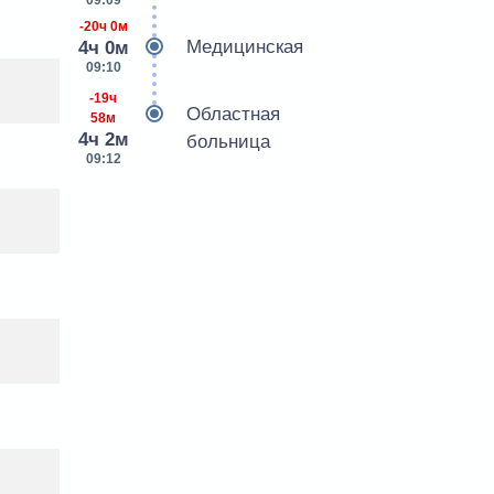
09:09
-20ч 0м
Медицинская
4ч 0м
09:10
-19ч
Областная
58м
4ч 2м
больница
09:12