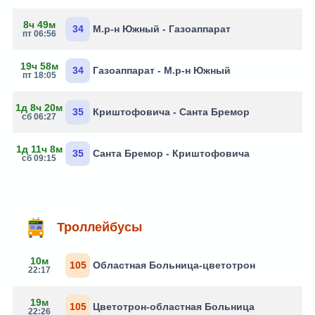
8ч 49м
34
М.р-н Южный - Газоаппарат
пт 06:56
19ч 58м
34
Газоаппарат - М.р-н Южный
пт 18:05
1д 8ч 20м
35
Криштофовича - Санта Бремор
сб 06:27
1д 11ч 8м
35
Санта Бремор - Криштофовича
сб 09:15
Троллейбусы
10м
105
Областная Больница-цветотрон
22:17
19м
105
Цветотрон-областная Больница
22:26