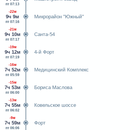
пт 07:13
-22м
9ч 9м
Микрорайон "Южный"
пт 07:16
-21м
9ч 10м
Санта-54
пт 07:17
-19м
9ч 12м
4-й Форт
пт 07:19
-16м
7ч 52м
Медицинский Комплекс
пт 05:59
-15м
7ч 53м
Бориса Маслова
пт 06:00
-13м
7ч 55м
Ковельское шоссе
пт 06:02
-9м
7ч 59м
Форт
пт 06:06