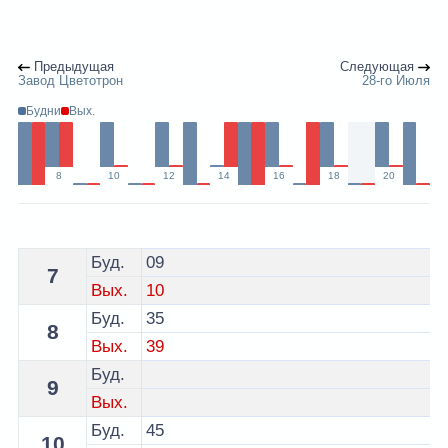
Предыдущая
Следующая
Завод Цветотрон
28-го Июля
Будни
Вых.
8
10
12
14
16
18
20
Расписание 2б автобуса Брест по остановке Централ
Буд.
09
7
Вых.
10
Буд.
35
8
Вых.
39
Буд.
9
Вых.
Буд.
45
10