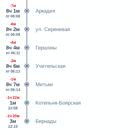
-7м
8ч 1м
Аркадия
пт 06:08
-6м
8ч 2м
ул. Сиреневая
пт 06:09
-4м
8ч 4м
Гершоны
пт 06:11
-2м
8ч 6м
Учительская
пт 06:13
-1м
8ч 7м
Митьки
пт 06:14
-1ч 22м
1м
Котельня-Боярская
22:08
-1ч 20м
3м
Бернады
22:10