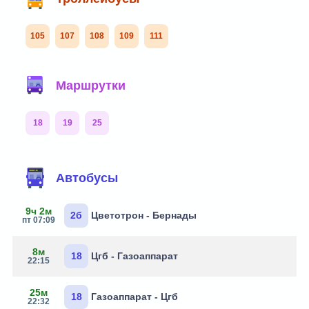
105
107
108
109
111
Маршрутки
18
19
25
Автобусы
9ч 2м
2б
Цветотрон - Бернады
пт 07:09
8м
18
Цгб - Газоаппарат
22:15
25м
18
Газоаппарат - Цгб
22:32