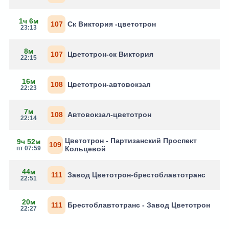
1ч 6м
107
Ск Виктория -цветотрон
23:13
8м
107
Цветотрон-ск Виктория
22:15
16м
108
Цветотрон-автовокзал
22:23
7м
108
Автовокзал-цветотрон
22:14
Цветотрон - Партизанский Проспект
9ч 52м
109
пт 07:59
Кольцевой
44м
111
Завод Цветотрон-брестоблавтотранс
22:51
20м
111
Брестоблавтотранс - Завод Цветотрон
22:27