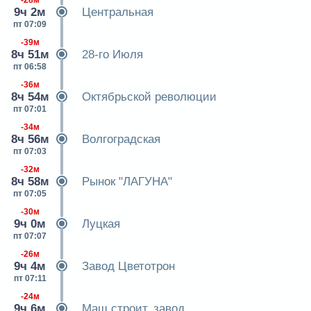
-28м
9ч 2м
Центральная
пт 07:09
-39м
8ч 51м
28-го Июля
пт 06:58
-36м
8ч 54м
Октябрьской революции
пт 07:01
-34м
8ч 56м
Волгоградская
пт 07:03
-32м
8ч 58м
Рынок "ЛАГУНА"
пт 07:05
-30м
9ч 0м
Луцкая
пт 07:07
-26м
9ч 4м
Завод Цветотрон
пт 07:11
-24м
9ч 6м
Маш.строит. завод