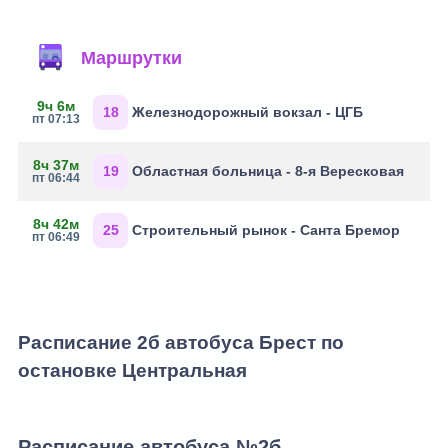
Маршрутки
9ч 6м
18
Железнодорожный вокзал - ЦГБ
пт 07:13
8ч 37м
19
Областная больница - 8-я Вересковая
пт 06:44
8ч 42м
25
Строительный рынок - Санта Бремор
пт 06:49
Расписание 2б автобуса Брест по
остановке Центральная
Расписание автобуса №2б