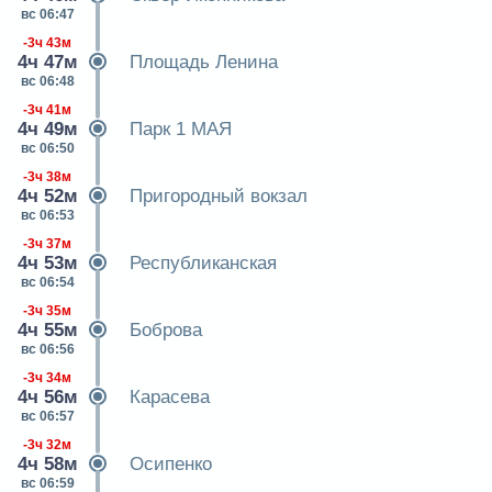
вс 06:47
-3ч 43м
4ч 47м
Площадь Ленина
вс 06:48
-3ч 41м
4ч 49м
Парк 1 МАЯ
вс 06:50
-3ч 38м
4ч 52м
Пригородный вокзал
вс 06:53
-3ч 37м
4ч 53м
Республиканская
вс 06:54
-3ч 35м
4ч 55м
Боброва
вс 06:56
-3ч 34м
4ч 56м
Карасева
вс 06:57
-3ч 32м
4ч 58м
Осипенко
вс 06:59