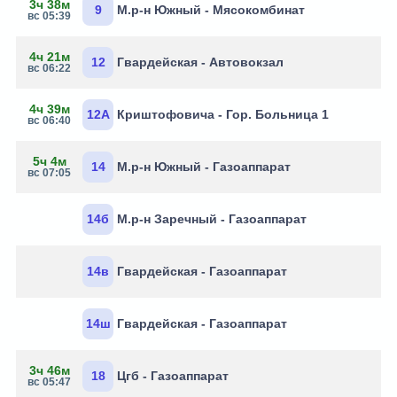
3ч 38м
9
М.р-н Южный - Мясокомбинат
вс 05:39
4ч 21м
12
Гвардейская - Автовокзал
вс 06:22
4ч 39м
12А
Криштофовича - Гор. Больница 1
вс 06:40
5ч 4м
14
М.р-н Южный - Газоаппарат
вс 07:05
14б
М.р-н Заречный - Газоаппарат
14в
Гвардейская - Газоаппарат
14ш
Гвардейская - Газоаппарат
3ч 46м
18
Цгб - Газоаппарат
вс 05:47