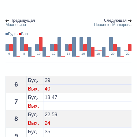
Предыдущая
Следующая
Махновича
Проспект Машерова
Будни
Вых.
6
8
10
12
14
16
18
20
22
Расписание 12А автобуса Брест по остановке Гостин
Буд.
29
6
Вых.
40
Буд.
13
47
7
Вых.
Буд.
22
59
8
Вых.
24
Буд.
35
9