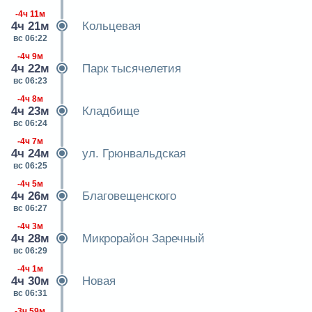
-4ч 11м
4ч 21м
Кольцевая
вс 06:22
-4ч 9м
4ч 22м
Парк тысячелетия
вс 06:23
-4ч 8м
4ч 23м
Кладбище
вс 06:24
-4ч 7м
4ч 24м
ул. Грюнвальдская
вс 06:25
-4ч 5м
4ч 26м
Благовещенского
вс 06:27
-4ч 3м
4ч 28м
Микрорайон Заречный
вс 06:29
-4ч 1м
4ч 30м
Новая
вс 06:31
-3ч 59м