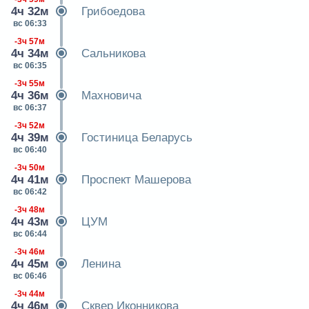
4ч 32м
Грибоедова
вс 06:33
-3ч 57м
4ч 34м
Сальникова
вс 06:35
-3ч 55м
4ч 36м
Махновича
вс 06:37
-3ч 52м
4ч 39м
Гостиница Беларусь
вс 06:40
-3ч 50м
4ч 41м
Проспект Машерова
вс 06:42
-3ч 48м
4ч 43м
ЦУМ
вс 06:44
-3ч 46м
4ч 45м
Ленина
вс 06:46
-3ч 44м
4ч 46м
Сквер Иконникова