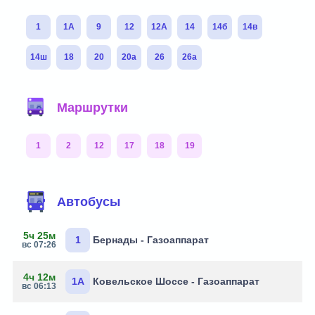
1
1А
9
12
12А
14
14б
14в
14ш
18
20
20а
26
26а
Маршрутки
1
2
12
17
18
19
Автобусы
5ч 25м
1
Бернады - Газоаппарат
вс 07:26
4ч 12м
1А
Ковельское Шоссе - Газоаппарат
вс 06:13