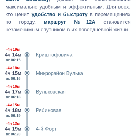
максимально удобным и эффективным. Для всех,
кто ценит
удобство и быстроту
в перемещениях
по городу,
маршрут №12А
становится
незаменимым спутником в их повседневной жизни.
-4ч 19м
4ч 14м
Криштофовича
вс 06:15
-4ч 18м
4ч 15м
Микрорайон Вулька
вс 06:16
-4ч 16м
4ч 17м
Вульковская
вс 06:18
-4ч 15м
4ч 18м
Рябиновая
вс 06:19
-4ч 13м
4ч 19м
4-й Форт
вс 06:20