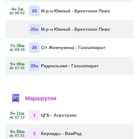
4ч 1м
20
М.р-н Южный - Брестское Пиво
вс 06:02
20а
М.р-н Южный - Брестское Пиво
7ч 38м
26
С/т Жемчужина - Газоаппарат
вс 09:39
5ч 40м
26а
Радиальная - Газоаппарат
вс 07:41
Маршрутки
5ч 11м
1
ЦГБ - Агротранс
вс 07:12
5ч 50м
2
Бернады - ВамРад
вс 07:51