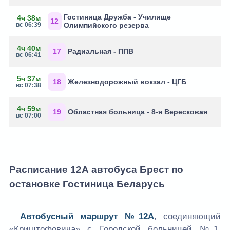
Гостиница Дружба - Училище
4ч 38м
12
вс 06:39
Олимпийского резерва
4ч 40м
17
Радиальная - ППВ
вс 06:41
5ч 37м
18
Железнодорожный вокзал - ЦГБ
вс 07:38
4ч 59м
19
Областная больница - 8-я Вересковая
вс 07:00
Расписание 12А автобуса Брест по
остановке Гостиница Беларусь
Автобусный маршрут №12А
, соединяющий
«Криштофовича» с Городской больницей №1,