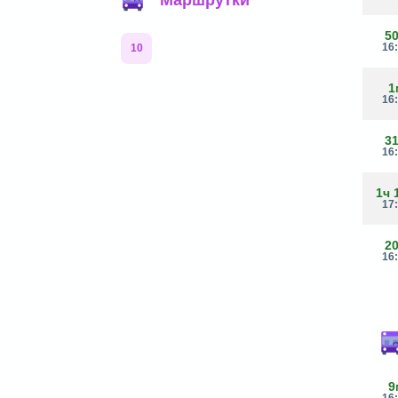
5
16
10
1
16
3
16
1ч 
17
2
16
9
16