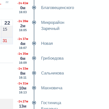
22
-1ч 41м
Благовещенского
0м
16:03
-1ч 39м
22
Микрорайон
2м
Заречный
15
16:05
-1ч 37м
31
Новая
4м
16:07
-1ч 35м
Грибоедова
6м
16:09
-1ч 33м
Сальникова
8м
16:11
-1ч 31м
Махновича
10м
16:13
-1ч 27м
Гостиница
13м
Беларусь