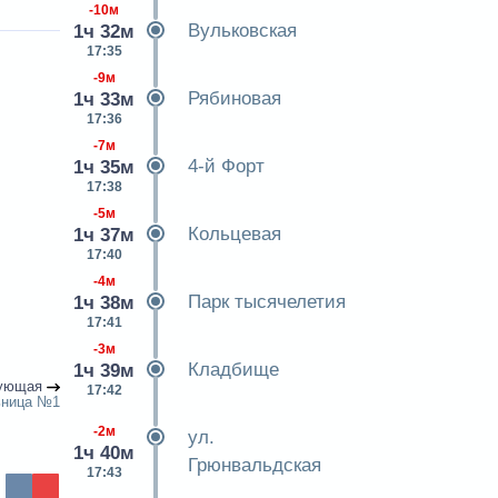
-10м
Вульковская
1ч 32м
17:35
-9м
Рябиновая
1ч 33м
17:36
-7м
4-й Форт
1ч 35м
17:38
-5м
Кольцевая
1ч 37м
17:40
-4м
Парк тысячелетия
1ч 38м
17:41
-3м
Кладбище
1ч 39м
ующая
17:42
ьница №1
-2м
ул.
1ч 40м
Грюнвальдская
17:43