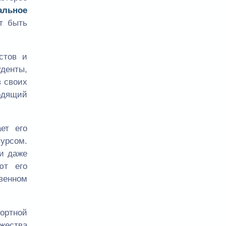
альное
т быть
стов и
денты,
в своих
одящий
ет его
урсом.
и даже
ют его
венном
ортной
жества