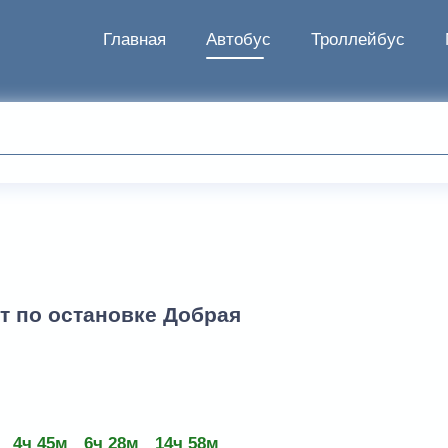
Главная
Автобус
Троллейбус
т по остановке Добрая
4ч 45м
6ч 28м
14ч 58м