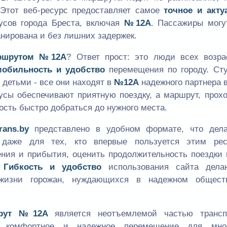
 Этот веб-ресурс предоставляет самое
точное и акту
сов города Бреста, включая
№12А
. Пассажиры могу
анирована и без лишних задержек.
ршрутом №12А
? Ответ прост: это люди всех возра
мобильность и удобство
перемещения по городу. Сту
 детьми - все они находят в
№12А
надежного партнера 
сы обеспечивают приятную поездку, а маршрут, прох
ость быстро добраться до нужного места.
rans.by
представлено в удобном формате, что дела
 даже для тех, кто впервые пользуется этим рес
ения и прибытия, оценить продолжительность поездки 
.
Гибкость и удобство
использования сайта дела
жизни горожан, нуждающихся в надежном общест
шрут №12А
является неотъемлемой частью трансп
ая комфортное и надежное перемещение для мно