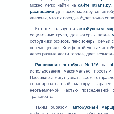
можно легко найти на
сайте
btrans.by
.
расписание
для всех маршрутов автобу
уверены, что их поездка будет точно спл
Кто же пользуется
автобусным ма
социальных групп, для которых важна
сотрудники офисов, пенсионеры, семьи с
перемещениях. Комфортабельные автобу
через разные части города, дает возможн
Расписание автобуса №12А
на
bt
использование максимально простым
Пассажиры могут узнать время отправл
спланировать свой маршрут заранее
неотъемлемой частью повседневной 
транспорте.
Таким образом,
автобусный мар
инфраструктуры Бреста, обеспечив