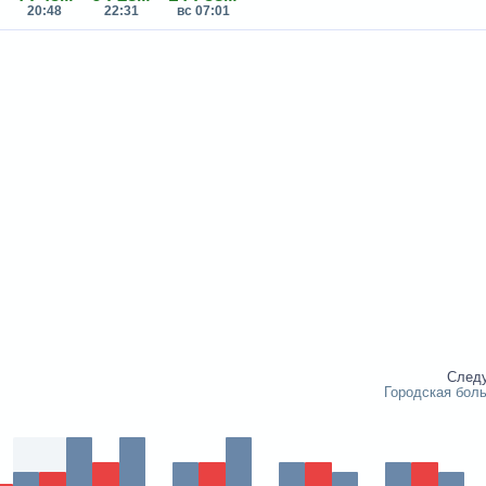
20:48
22:31
вс 07:01
След
Городская бол