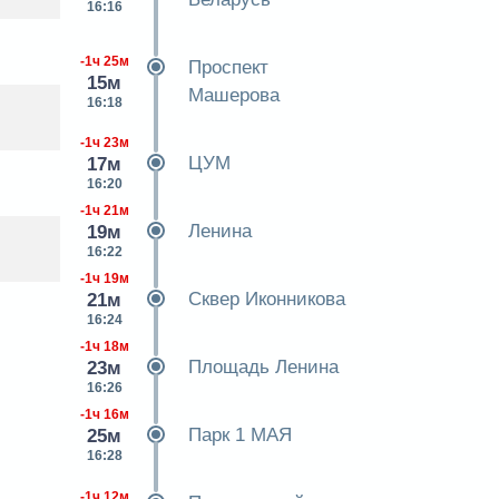
16:16
-1ч 25м
Проспект
15м
Машерова
16:18
-1ч 23м
ЦУМ
17м
16:20
-1ч 21м
Ленина
19м
16:22
-1ч 19м
Сквер Иконникова
21м
16:24
-1ч 18м
Площадь Ленина
23м
16:26
-1ч 16м
Парк 1 МАЯ
25м
16:28
-1ч 12м