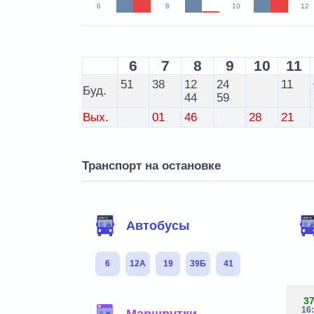
6
8
10
12
6
7
8
9
10
11
51
38
12
24
11
Буд.
44
59
Вых.
01
46
28
21
Транспорт на остановке
Автобусы
6
12А
19
39Б
41
3
16
Маршрутки