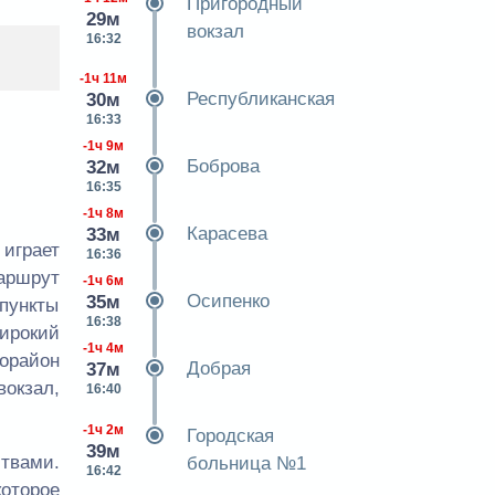
Пригородный
29м
вокзал
16:32
-1ч 11м
Республиканская
30м
16:33
-1ч 9м
Боброва
32м
16:35
-1ч 8м
Карасева
33м
играет
16:36
аршрут
-1ч 6м
Осипенко
35м
пункты
16:38
ирокий
-1ч 4м
орайон
Добрая
37м
вокзал,
16:40
-1ч 2м
Городская
39м
твами.
больница №1
16:42
оторое