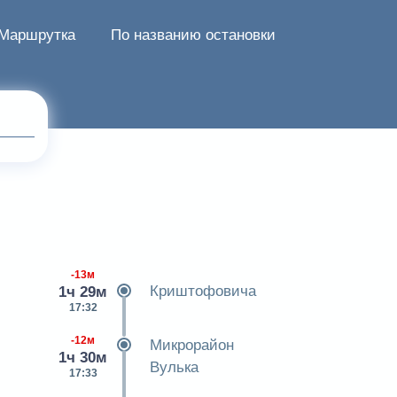
Маршрутка
По названию остановки
-13м
Криштофовича
1ч 29м
17:32
-12м
Микрорайон
1ч 30м
Вулька
17:33