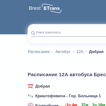
Brest
Поиск транспорта
Расписание
Автобус
12А
Добрая
Расписание 12А автобуса Брес
Добрая
Криштофовича - Гор. Больница 1
-1ч 4м
37м
2ч 18м
Ближайшие: