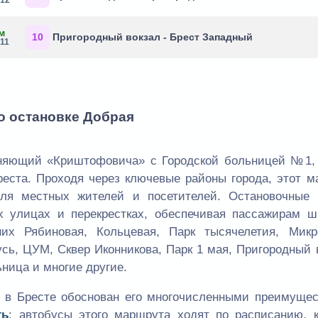
м
10
Пригородный вокзал - Брест Западный
:11
о остановке Добрая
няющий «Криштофовича» с Городской больницей №1, 
реста. Проходя через ключевые районы города, этот м
для местных жителей и посетителей. Остановочные 
х улицах и перекрестках, обеспечивая пассажирам ш
них Рябиновая, Кольцевая, Парк тысячелетия, Микр
сь, ЦУМ, Сквер Иконникова, Парк 1 мая, Пригородный 
ьница и многие другие.
в Бресте обоснован его многочисленными преимущес
ть
: автобусы этого маршрута ходят по расписанию, к