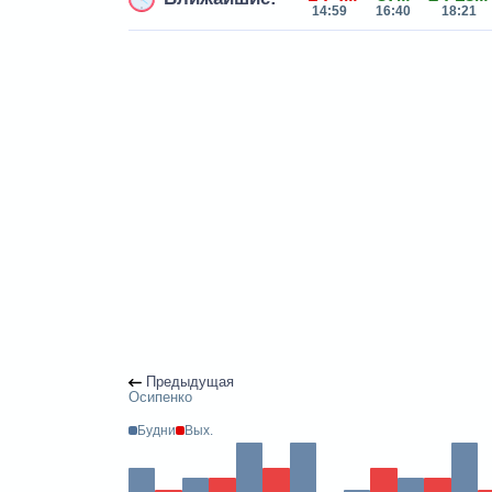
14:59
16:40
18:21
Предыдущая
Осипенко
Будни
Вых.