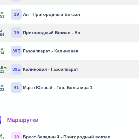
0м
19
Ап - Пригородный Вокзал
:53
м
19
Пригородный Вокзал - Ап
:04
1м
39Б
Газоаппарат - Калиновая
:34
18м
39Б
Калиновая - Газоаппарат
:21
0м
41
М.р-н Южный - Гор. Больница 1
:23
Маршрутки
м
10
Брест Западный - Пригородный вокзал
:12